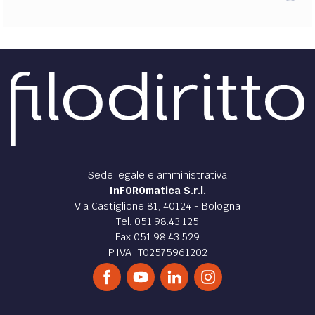
DIRITTO /
Whistleblower: il dipendente pubblico
come “quarto uomo” per la prevenzione alla
corruzione
Un focus in materia di Whistleblowing: il dipendente
pubblico come mezzo di segnalazione di illeciti o
irregolarità in materia di impiego pubblico.
di
Morena Luchetti
,
Serena Fioschini
DIRITTO /
Sciopero dei dipendenti pubblici -
Confermato il divieto nella RFT
Il 12.6.2018 la Sezione II della Corte costituzionale federale
(Bundesverfassungsgericht - BVerfG) ha rigettato la
Verfassungsklage proposta da quattro...
di
Armin Kapeller
DIRITTO /
Aspettativa - Cassazione Lavoro: