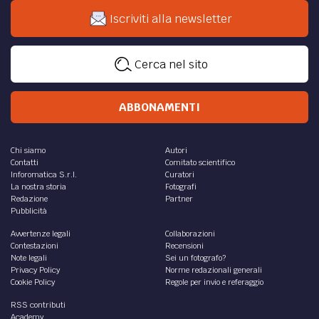
incompatibilità con il lavoro a termine
dell’aspettativa retribuita per studio/ricerca
L’aspettativa con conservazione del trattamento
economico del pubblico dipendente in caso di
ammissione a corsi di dottorato di ricerca senza borsa
di studio
...
di
M. Davide Sartori
DIRITTO /
Il Fondo per le risorse decentrate dei
Comuni: disposizioni normative e applicative
Le amministrazioni sono impegnate a dare corso alla
costituzione del fondo per le risorse decentrate, il che
costituisce per altro la condizione preliminare...
di
William Iaria
DIRITTO /
231 - Cassazione Penale: l’assoluzione
dell’autore del reato non comporta l’automatica
decadenza della responsabilità della società
La Corte di Cassazione ha stabilito che,
in tema di