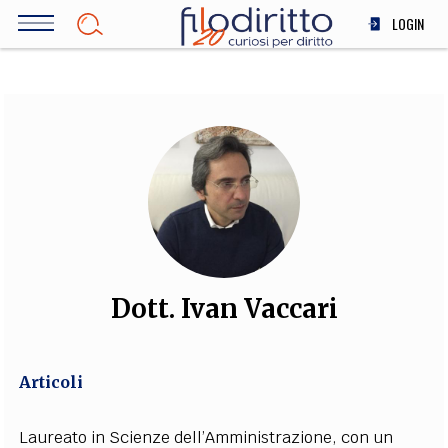
Salta
LOGIN
al
contenuto
DIRITTO
principale
ECONOMIA
SOCIETÀ
MEDICINA
SCIENZA
STORIA E FILOSOFIA
INNOVAZIONE
ALTRO
Dott. Ivan Vaccari
TEAM
Articoli
FILODIRITTO
REDAZIONE
COMITATO SCIENTIFICO
AUTORI
CURATORI
FOTOGRAFI
PARTNER
COLLABORA CON NOI
Laureato in Scienze dell’Amministrazione, con un