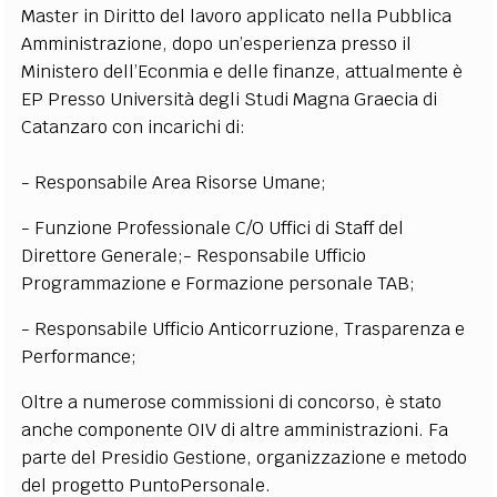
Master in Diritto del lavoro applicato nella Pubblica
EXTRA
Amministrazione, dopo un’esperienza presso il
CODICI
RUBRICHE
LIBRI
PROCEEDINGS
PUBBLICITÀ
CONTATTI
Ministero dell’Econmia e delle finanze, attualmente è
EP Presso Università degli Studi Magna Graecia di
SOCIAL MEDIA
Catanzaro con incarichi di:
- Responsabile Area Risorse Umane;
- Funzione Professionale C/O Uffici di Staff del
Direttore Generale;- Responsabile Ufficio
Programmazione e Formazione personale TAB;
- Responsabile Ufficio Anticorruzione, Trasparenza e
Performance;
Oltre a numerose commissioni di concorso, è stato
anche componente OIV di altre amministrazioni. Fa
parte del Presidio Gestione, organizzazione e metodo
del progetto PuntoPersonale.