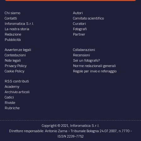
Chi siamo
Autori
Contatti
Comitato scientifico
Inforomatica S.r.l.
Curatori
La nostra storia
Fotografi
Redazione
Partner
Pubblicità
Avvertenze legali
Collaborazioni
Contestazioni
Recensioni
Note legali
Sei un fotografo?
Privacy Policy
Norme redazionali generali
Cookie Policy
Regole per invio e referaggio
RSS contributi
Academy
Archivio articoli
Codici
Riviste
Rubriche
Copyright © 2021, Inforomatica S.r.l.
Direttore responsabile: Antonio Zama - Tribunale Bologna 24.07.2007, n.7770 -
ISSN 2239-7752