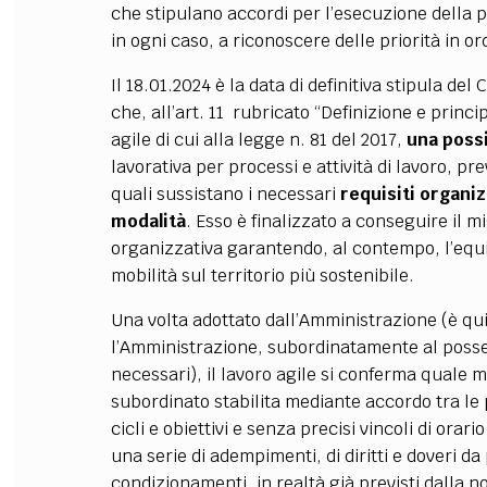
che stipulano accordi per l’esecuzione della p
in ogni caso, a riconoscere delle priorità in or
Il 18.01.2024 è la data di definitiva stipula d
che, all’art. 11 rubricato “Definizione e principi
agile di cui alla legge n. 81 del 2017,
una possi
lavorativa per processi e attività di lavoro, pr
quali sussistano i necessari
requisiti organiz
modalità
. Esso è finalizzato a conseguire il m
organizzativa garantendo, al contempo, l’equil
mobilità sul territorio più sostenibile.
Una volta adottato dall’Amministrazione (è qu
l’Amministrazione, subordinatamente al possess
necessari), il lavoro agile si conferma quale 
subordinato stabilita mediante accordo tra le 
cicli e obiettivi e senza precisi vincoli di orar
una serie di adempimenti, di diritti e doveri d
condizionamenti, in realtà già previsti dalla