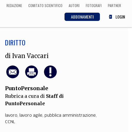
REDAZIONE
COMITATO SCIENTIFICO
AUTORI
FOTOGRAFI
PARTNER
ABBONAMENTI
LOGIN
DIRITTO
SCIENZA
ECONOMIA
Matematica, Fisica,
di
Ivan Vaccari
Biologia, Cifrematica,
Medicina
PuntoPersonale
CULTURA
Rubrica a cura di
Staff di
 Cinema, Musica,
PuntoPersonale
Letteratura
lavoro
,
lavoro agile
,
pubblica amministrazione
,
CCNL