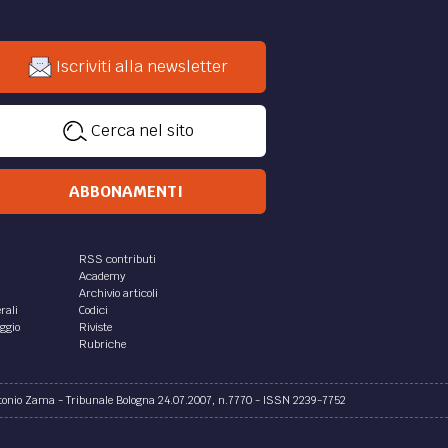
Iscriviti alla newsletter
Cerca nel sito
ABBONAMENTI
RSS contributi
Academy
Archivio articoli
rali
Codici
aggio
Riviste
Rubriche
ntonio Zama - Tribunale Bologna 24.07.2007, n.7770 - ISSN 2239-7752