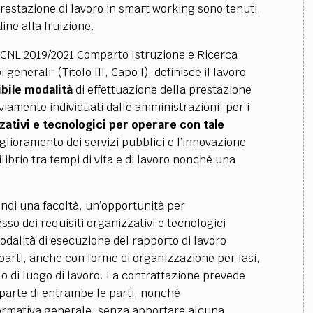
restazione di lavoro in smart working sono tenuti,
dine alla fruizione.
el CCNL 2019/2021 Comparto Istruzione e Ricerca
 generali” (Titolo III, Capo I), definisce il lavoro
bile modalità
di effettuazione della prestazione
eviamente individuati dalle amministrazioni, per i
zativi e tecnologici per operare
con tale
iglioramento dei servizi pubblici e l’innovazione
ibrio tra tempi di vita e di lavoro nonché una
indi una facoltà, un’opportunità per
o dei requisiti organizzativi e tecnologici
modalità di esecuzione del rapporto di lavoro
parti, anche con forme di organizzazione per fasi,
io o di luogo di lavoro. La contrattazione prevede
a parte di entrambe le parti, nonché
 normativa generale, senza apportare alcuna