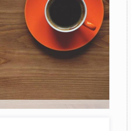
TEAM
AZIONE
COMITATO SCIENTIFICO
AUTORI
CURATORI
FOTOGRAFI
PARTNER
C
EXTRA
CODICI
RUBRICHE
LIBRI
PROCEEDINGS
PUBBLICITÀ
CONTATTI
SOCIAL MEDIA