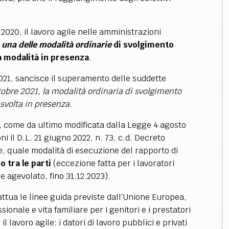
.
e 2020,
il lavoro agile nelle amministrazioni
d
una delle modalità ordinarie
di svolgimento
la modalità in presenza
.
21, sancisce il superamento delle suddette
tobre 2021, la modalità ordinaria di svolgimento
 svolta in presenza
.
), come da ultimo modificata dalla Legge 4 agosto
i il D.L. 21 giugno 2022, n. 73, c.d. Decreto
le, quale modalità di esecuzione del rapporto di
 tra le parti
(eccezione fatta per i lavoratori
e agevolato, fino 31.12.2023).
attua le linee guida previste dall’Unione Europea,
sionale e vita familiare per i genitori e i prestatori
 lavoro agile: i datori di lavoro pubblici e privati