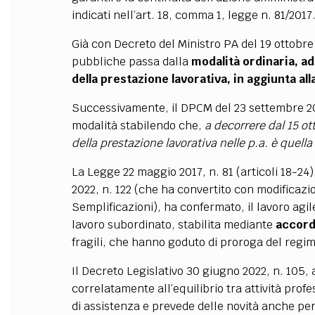
indicati nell’art. 18, comma 1, legge n. 81/2017
Già con Decreto del Ministro PA del 19 ottobr
pubbliche passa dalla
modalità ordinaria, a
della prestazione lavorativa, in aggiunta al
Successivamente, il DPCM del 23 settembre 20
modalità stabilendo che,
a decorrere dal 15 ot
della prestazione lavorativa nelle p.a. è quella
La Legge 22 maggio 2017, n. 81 (articoli 18-24
2022, n. 122 (che ha convertito con modificazion
Semplificazioni), ha confermato, il lavoro agi
lavoro subordinato, stabilita mediante
accordo
fragili, che hanno goduto di proroga del regim
Il Decreto Legislativo 30 giugno 2022, n. 105, 
correlatamente all’equilibrio tra attività profes
di assistenza e prevede delle novità anche per il