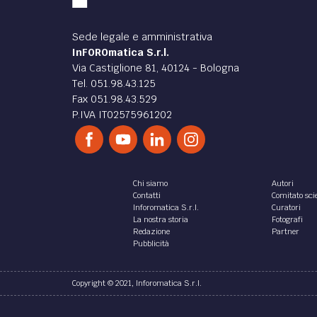
Sede legale e amministrativa
InFOROmatica S.r.l.
Via Castiglione 81, 40124 - Bologna
Tel. 051.98.43.125
Fax 051.98.43.529
P.IVA IT02575961202
Chi siamo
Autori
Contatti
Comitato scie
Inforomatica S.r.l.
Curatori
La nostra storia
Fotografi
Redazione
Partner
Pubblicità
Copyright © 2021, Inforomatica S.r.l.