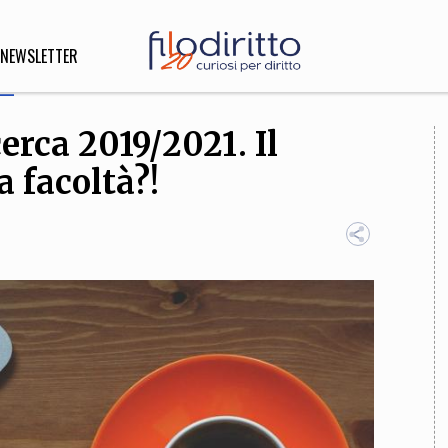
NEWSLETTER
erca 2019/2021. Il
DIRITTO
a facoltà?!
lità,
o, Esteri
SOFIA
INNOVAZIONE
che,
Scienze informatiche,
Arte,
ligione
Architettura, Ingegneria