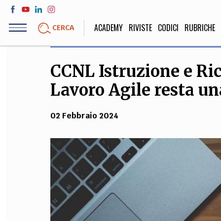
Salta
al
ACADEMY
RIVISTE
CODICI
RUBRICHE
CERCA
contenuto
principale
CCNL Istruzione e Ric
LIFE STYLE
SOCIETÀ
Lavoro Agile resta un
Sport, Cucina, Viaggi,
Politica, Attua
Moda
Educazione, Lavor
02 Febbraio 2024
STORIA E FILO
Scienze stori
umanistiche, Re