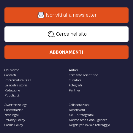
Iscriviti alla newsletter
Cerca nel sito
ABBONAMENTI
Chi siamo
Autori
Contatti
Comitato scientifico
Inforomatica S.r.l.
Curatori
La nostra storia
Fotografi
Redazione
Partner
Pubblicità
Avvertenze legali
Collaborazioni
Contestazioni
Recensioni
Note legali
Sei un fotografo?
Privacy Policy
Norme redazionali generali
Cookie Policy
Regole per invio e referaggio