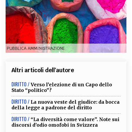
EXTRA
CODICI
RUBRICHE
LIBRI
PROCEEDINGS
PUBBLICITÀ
CONTATTI
SOCIAL MEDIA
PUBBLICA AMMINISTRAZIONE
Altri articoli dell'autore
DIRITTO /
Verso l’elezione di un Capo dello
Stato “politico”?
DIRITTO /
La nuova veste del giudice: da bocca
della legge a padrone del diritto
DIRITTO /
“La diversità come valore”. Note sui
discorsi d’odio omofobi in Svizzera