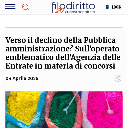
Salta
LOGIN
al
contenuto
DIRITTO
principale
ECONOMIA
SOCIETÀ
Verso il declino della Pubblica
MEDICINA
amministrazione? Sull’operato
SCIENZA
emblematico dell’Agenzia delle
STORIA E FILOSOFIA
Entrate in materia di concorsi
INNOVAZIONE
04 Aprile 2025
ALTRO
TEAM
FILODIRITTO
REDAZIONE
COMITATO SCIENTIFICO
AUTORI
CURATORI
FOTOGRAFI
PARTNER
COLLABORA CON NOI