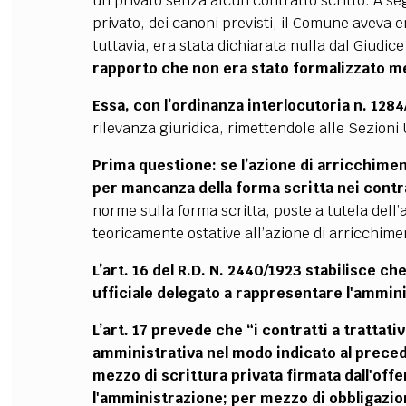
un privato senza alcun contratto scritto. A s
privato, dei canoni previsti, il Comune aveva
tuttavia, era stata dichiarata nulla dal Giudic
rapporto che non era stato formalizzato m
Essa, con l’ordinanza interlocutoria n. 1284
rilevanza giuridica, rimettendole alle Sezioni 
Prima questione: se l’azione di arricchimen
per mancanza della forma scritta nei contra
norme sulla forma scritta, poste a tutela dell’a
teoricamente ostative all’azione di arricchime
L’art. 16 del R.D. N. 2440/1923 stabilisce ch
ufficiale delegato a rappresentare l'ammin
L’art. 17 prevede che “i contratti a trattati
amministrativa nel modo indicato al preced
mezzo di scrittura privata firmata dall'off
l'amministrazione; per mezzo di obbligazion