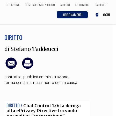
REDAZIONE
COMITATO SCIENTIFICO
AUTORI
FOTOGRAFI
PARTNER
ABBONAMENTI
LOGIN
DIRITTO
SCIENZA
ECONOMIA
Matematica, Fisica,
di
Stefano Taddeucci
Biologia, Cifrematica,
Medicina
contratto
,
pubblica amministrazione
,
CULTURA
forma scritta
,
arricchimento senza causa
 Cinema, Musica,
Letteratura
DIRITTO /
Chat Control 1.0: la deroga
alla ePrivacy Directive tra vuoto
normativo, “resurrezione”