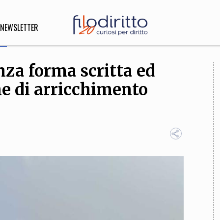
NEWSLETTER
nza forma scritta ed
DIRITTO
one di arricchimento
lità,
o, Esteri
SOFIA
INNOVAZIONE
che,
Scienze informatiche,
Arte,
ligione
Architettura, Ingegneria