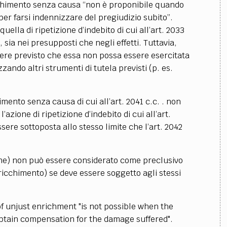
ricchimento senza causa “non è proponibile quando
per farsi indennizzare del pregiudizio subito”.
uella di ripetizione d’indebito di cui all’art. 2033
, sia nei presupposti che negli effetti. Tuttavia,
sere previsto che essa non possa essere esercitata
zando altri strumenti di tutela previsti (p. es.
himento senza causa di cui all’art. 2041 c.c. . non
’azione di ripetizione d’indebito di cui all’art.
ere sottoposta allo stesso limite che l’art. 2042
one) non può essere considerato come preclusivo
ricchimento) se deve essere soggetto agli stessi
 of unjust enrichment "is not possible when the
obtain compensation for the damage suffered".