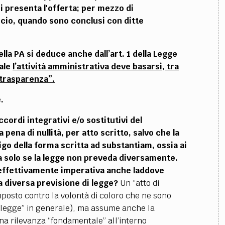
i presenta l'offerta; per mezzo di
io, quando sono conclusi con ditte
ella PA si deduce anche dall’art. 1 della Legge
uale
l’attività amministrativa deve basarsi, tra
 “trasparenza”.
.
ccordi integrativi e/o sostitutivi del
ena di nullità, per atto scritto, salvo che la
igo della forma scritta ad substantiam, ossia ai
 ma solo se la legge non preveda diversamente.
effettivamente imperativa anche laddove
a diversa previsione di legge?
Un “atto di
mposto contro la volontà di coloro che ne sono
 “legge” in generale), ma assume anche la
una rilevanza “fondamentale” all’interno