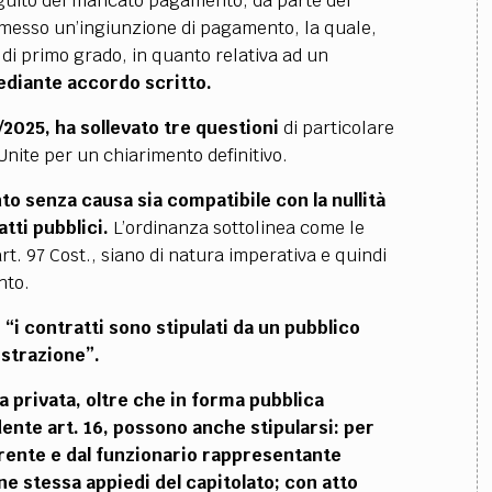
eguito del mancato pagamento, da parte del
 emesso un’ingiunzione di pagamento, la quale,
e di primo grado, in quanto relativa ad un
ediante accordo scritto.
/2025, ha sollevato tre questioni
di particolare
Unite per un chiarimento definitivo.
to senza causa sia compatibile con la nullità
tti pubblici.
L’ordinanza sottolinea come le
rt. 97 Cost., siano di natura imperativa e quindi
nto.
e “i contratti sono stipulati da un pubblico
istrazione”.
va privata, oltre che in forma pubblica
ente art. 16, possono anche stipularsi: per
erente e dal funzionario rappresentante
e stessa appiedi del capitolato; con atto