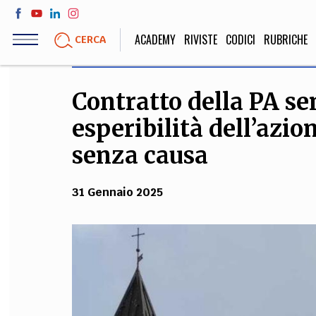
Salta
al
ACADEMY
RIVISTE
CODICI
RUBRICHE
CERCA
contenuto
principale
Contratto della PA se
LIFE STYLE
SOCIETÀ
esperibilità dell’azi
Sport, Cucina, Viaggi,
Politica, Attua
Moda
Educazione, Lavor
senza causa
31 Gennaio 2025
STORIA E FILO
Scienze stori
umanistiche, Re