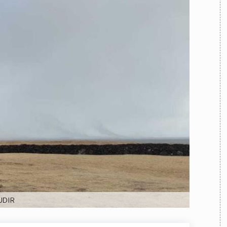
TEAM
AZIONE
COMITATO SCIENTIFICO
AUTORI
CURATORI
FOTOGRAFI
PARTNER
C
EXTRA
CODICI
RUBRICHE
LIBRI
PROCEEDINGS
PUBBLICITÀ
CONTATTI
SOCIAL MEDIA
UDIR