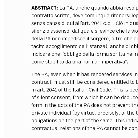
ABSTRACT:
La PA, anche quando abbia reso pr
contratto scritto, deve comunque ritenersi leg
senza causa di cui all’art. 2041 c.c. . Ciò in qu
silenzio assenso, dal quale si evince che la vio
della PA non impedisce il sorgere, oltre che di d
tacito accoglimento dell’istanza), anche di ob
indicare che l’obbligo della forma scritta nei 
come stabilito da una norma “imperativa”
.
The PA, even when it has rendered services in 
contract, must still be considered entitled to 
in art. 2041 of the Italian Civil Code. This is b
of silent consent, from which it can be deduced
form in the acts of the PA does not prevent the 
private individual (by virtue, precisely, of the
obligations on the part of the same. This indic
contractual relations of the PA cannot be con