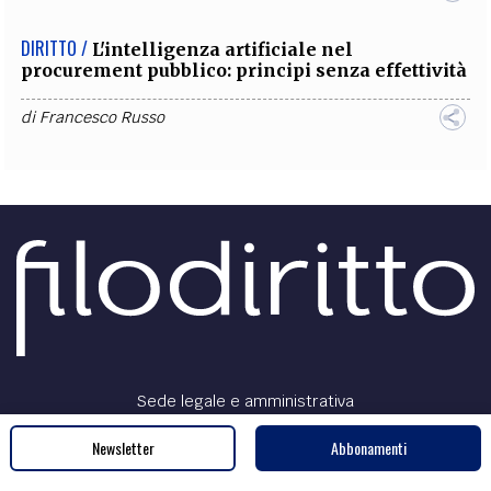
DIRITTO /
L'intelligenza artificiale nel
procurement pubblico: principi senza effettività
di
Francesco Russo
Sede legale e amministrativa
InFOROmatica S.r.l.
Newsletter
Abbonamenti
Via Castiglione 81, 40124 - Bologna
Tel. 051.98.43.125