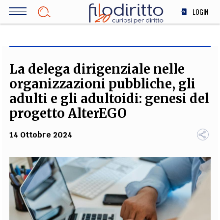
Salta
LOGIN
al
contenuto
DIRITTO
principale
ECONOMIA
SOCIETÀ
La delega dirigenziale nelle
MEDICINA
organizzazioni pubbliche, gli
SCIENZA
adulti e gli adultoidi: genesi del
STORIA E FILOSOFIA
progetto AlterEGO
INNOVAZIONE
14 Ottobre 2024
ALTRO
TEAM
FILODIRITTO
REDAZIONE
COMITATO SCIENTIFICO
AUTORI
CURATORI
FOTOGRAFI
PARTNER
COLLABORA CON NOI