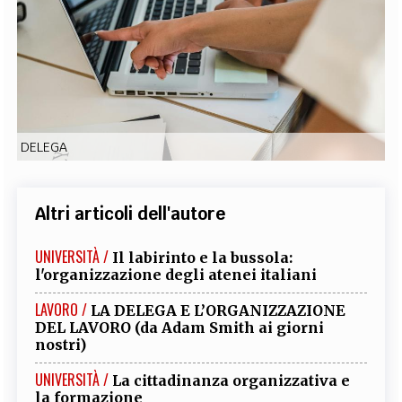
EXTRA
CODICI
RUBRICHE
LIBRI
PROCEEDINGS
PUBBLICITÀ
CONTATTI
SOCIAL MEDIA
DELEGA
Altri articoli dell'autore
UNIVERSITÀ /
Il labirinto e la bussola:
l'organizzazione degli atenei italiani
LAVORO /
LA DELEGA E L’ORGANIZZAZIONE
DEL LAVORO (da Adam Smith ai giorni
nostri)
UNIVERSITÀ /
La cittadinanza organizzativa e
la formazione