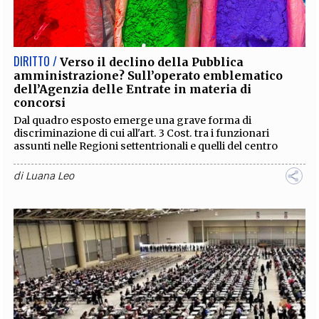
EXTRA
CODICI
RUBRICHE
LIBRI
PROCEEDINGS
PUBBLICITÀ
CONTATTI
DIRITTO /
Verso il declino della Pubblica
amministrazione? Sull’operato emblematico
SOCIAL MEDIA
dell’Agenzia delle Entrate in materia di
concorsi
Dal quadro esposto emerge una grave forma di
discriminazione di cui all'art. 3 Cost. tra i funzionari
assunti nelle Regioni settentrionali e quelli del centro
di
Luana Leo