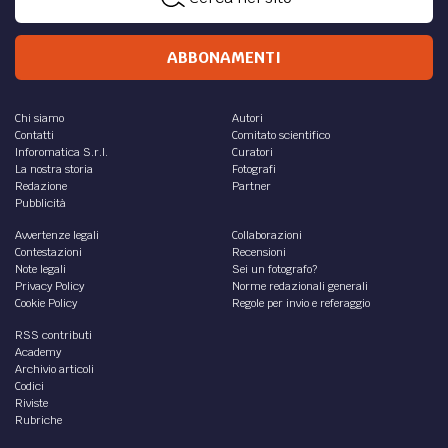
DIRITTO /
La registrazione delle prove concorsuali
orali
Due diversi riscontri alla domanda se sia possibile per un
candidato registrare una prova orale di un concorso.
di
Gianni Penzo Doria
DIRITTO /
Per una cosmo-grafia degli atti
amministrativi: parte I - Ogni delibera inizia
con “Premesso che”
Questo mese inizia un percorso di tre puntate di “cosmo-
grafia” degli atti amministrativi.
di
Gianni Penzo Doria
DIRITTO /
Concorso - TAR Lazio: ammissione con
riserva di una candidata al prosieguo della
procedura concorsuale, a seguito della
precedente esclusione per via di un tatuaggio in
fase di rimozione