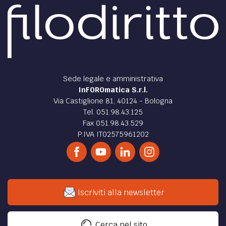
Complice il Covid-19 è giunta l’era dei concorsi digitali:
come si comporta la pubblica amministrazione?
di
Laura Flora
DIRITTO /
I concorsi pubblici a prova di piano
Una riflessione sulle modalità concorsuali ai tempi del
Covid-19.
di
Gabriella Bernocco
SOCIETÀ /
Il Responsabile dell’organizzazione
concorsuale – ROC
Focus sulla figura del “Responsabile dell’organizzazione
concorsuale – ROC”.
di
Laura Flora
,
Gianni Penzo Doria