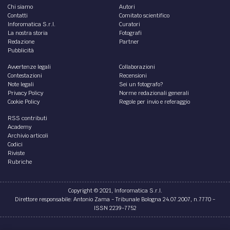
Chi siamo
Autori
Contatti
Comitato scientifico
Inforomatica S.r.l.
Curatori
La nostra storia
Fotografi
Redazione
Partner
Pubblicità
Avvertenze legali
Collaborazioni
Contestazioni
Recensioni
Note legali
Sei un fotografo?
Privacy Policy
Norme redazionali generali
Cookie Policy
Regole per invio e referaggio
RSS contributi
Academy
Archivio articoli
Codici
Riviste
Rubriche
Copyright © 2021, Inforomatica S.r.l.
Direttore responsabile: Antonio Zama - Tribunale Bologna 24.07.2007, n.7770 -
ISSN 2239-7752