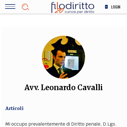
Salta
LOGIN
al
contenuto
DIRITTO
principale
ECONOMIA
SOCIETÀ
MEDICINA
SCIENZA
STORIA E FILOSOFIA
INNOVAZIONE
ALTRO
Avv. Leonardo Cavalli
TEAM
Articoli
FILODIRITTO
REDAZIONE
COMITATO SCIENTIFICO
AUTORI
CURATORI
FOTOGRAFI
PARTNER
COLLABORA CON NOI
Mi occupo prevalentemente di Diritto penale, D.Lgs.