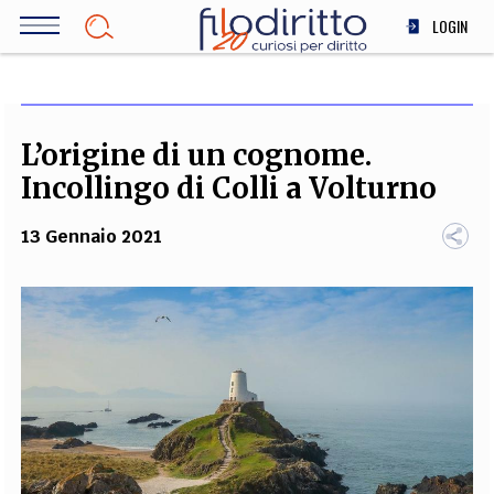
Salta
LOGIN
al
contenuto
DIRITTO
principale
ECONOMIA
SOCIETÀ
L’origine di un cognome.
MEDICINA
Incollingo di Colli a Volturno
SCIENZA
13 Gennaio 2021
STORIA E FILOSOFIA
INNOVAZIONE
ALTRO
TEAM
FILODIRITTO
REDAZIONE
COMITATO SCIENTIFICO
AUTORI
CURATORI
FOTOGRAFI
PARTNER
COLLABORA CON NOI