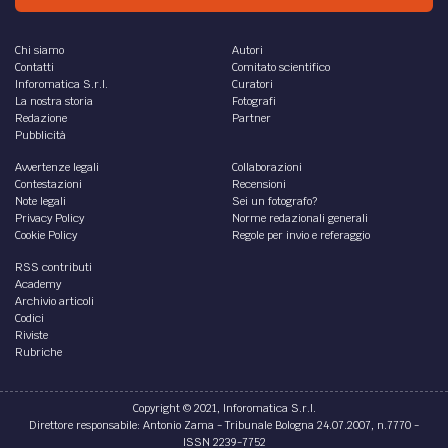
Chi siamo
Autori
Contatti
Comitato scientifico
Inforomatica S.r.l.
Curatori
La nostra storia
Fotografi
Redazione
Partner
Pubblicità
Avvertenze legali
Collaborazioni
Contestazioni
Recensioni
Note legali
Sei un fotografo?
Privacy Policy
Norme redazionali generali
Cookie Policy
Regole per invio e referaggio
RSS contributi
Academy
Archivio articoli
Codici
Riviste
Rubriche
Copyright © 2021, Inforomatica S.r.l.
Direttore responsabile: Antonio Zama - Tribunale Bologna 24.07.2007, n.7770 -
ISSN 2239-7752