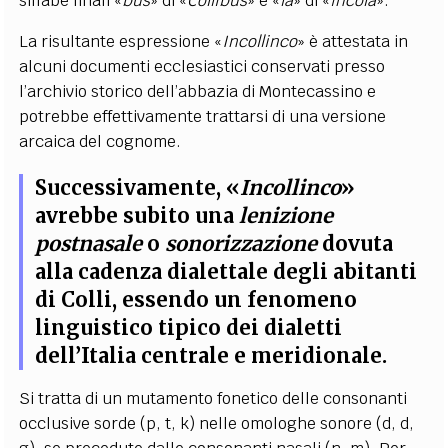
sillabe finali «
bus
» di «
Collibus
» e «
la
» di «
incola
».
La risultante espressione «
Incollinco
» è attestata in
alcuni documenti ecclesiastici conservati presso
l’archivio storico dell’abbazia di Montecassino e
potrebbe effettivamente trattarsi di una versione
arcaica del cognome.
Successivamente, «
Incollinco
»
avrebbe subito una
lenizione
postnasale
o
sonorizzazione
dovuta
alla cadenza dialettale degli abitanti
di Colli
, essendo un fenomeno
linguistico tipico dei dialetti
dell’Italia centrale e meridionale.
Si tratta di un mutamento fonetico delle consonanti
occlusive sorde (p, t, k) nelle omologhe sonore (d, d,