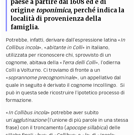
paese a partire dal 1608 ed è di
origine
toponimica
, perché indica la
località di provenienza della
famiglia.
Potrebbe, infatti, derivare dall’espressione latina «
In
Collibus incola
», «
abitante
in Colli
»
in italiano,
utilizzata per riconoscere chi, sprovvisto di un
cognome, abitava della «
Terra delli Colli
», l’odierna
Colli a Volturno. Ci troviamo di fronte a un
«
soprannome precognominale
», un appellativo dal
quale in seguito è derivato il cognome Incollingo. Si
può in questa sede ricostruire l’ipotetico processo di
formazione.
«
In Collibus incola
» potrebbe aver subito
un’
agglutinazione
(l’unione di più parole in una stessa
frase) con il troncamento (
apocope sillabica
) delle