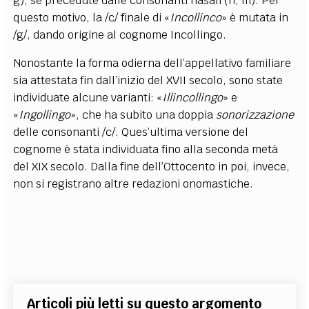
g), se precedute dalle consonanti nasali (n, m). Per
questo motivo, la /c/ finale di «
Incollinco
» è mutata in
/g/, dando origine al cognome Incollingo.
Nonostante la forma odierna dell’appellativo familiare
sia attestata fin dall’inizio del XVII secolo, sono state
individuate alcune varianti: «
Illincollingo
» e
«
Ingollingo
», che ha subito una doppia
sonorizzazione
delle consonanti /c/. Ques’ultima versione del
cognome è stata individuata fino alla seconda metà
del XIX secolo. Dalla fine dell’Ottocento in poi, invece,
non si registrano altre redazioni onomastiche.
Articoli più letti su questo argomento