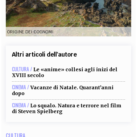
EXTRA
CODICI
RUBRICHE
LIBRI
PROCEEDINGS
PUBBLICITÀ
CONTATTI
ORIGINE DEI COGNOMI
SOCIAL MEDIA
Altri articoli dell'autore
CULTURA /
Le «anime» collesi agli inizi del
XVIII secolo
CINEMA /
Vacanze di Natale. Quarant’anni
dopo
CINEMA /
Lo squalo. Natura e terrore nel film
di Steven Spielberg
CULTURA