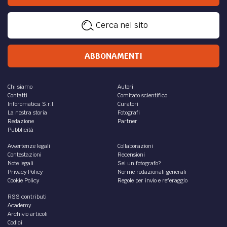
Cerca nel sito
ABBONAMENTI
Chi siamo
Autori
Contatti
Comitato scientifico
Inforomatica S.r.l.
Curatori
La nostra storia
Fotografi
Redazione
Partner
Pubblicità
Avvertenze legali
Collaborazioni
Contestazioni
Recensioni
Note legali
Sei un fotografo?
Privacy Policy
Norme redazionali generali
Cookie Policy
Regole per invio e referaggio
RSS contributi
Academy
Archivio articoli
Codici