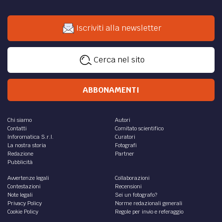
Iscriviti alla newsletter
Cerca nel sito
ABBONAMENTI
Chi siamo
Autori
Contatti
Comitato scientifico
Inforomatica S.r.l.
Curatori
La nostra storia
Fotografi
Redazione
Partner
Pubblicità
Avvertenze legali
Collaborazioni
Contestazioni
Recensioni
Note legali
Sei un fotografo?
Privacy Policy
Norme redazionali generali
Cookie Policy
Regole per invio e referaggio