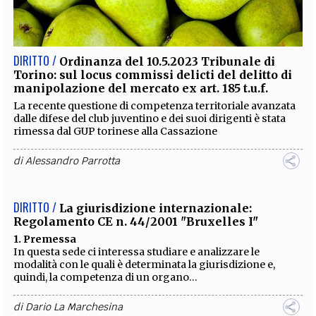
EXTRA
CODICI
RUBRICHE
LIBRI
PROCEEDINGS
PUBBLICITÀ
CONTATTI
DIRITTO /
Ordinanza del 10.5.2023 Tribunale di
Torino: sul locus commissi delicti del delitto di
SOCIAL MEDIA
manipolazione del mercato ex art. 185 t.u.f.
La recente questione di competenza territoriale avanzata
dalle difese del club juventino e dei suoi dirigenti è stata
rimessa dal GUP torinese alla Cassazione
di
Alessandro Parrotta
DIRITTO /
La giurisdizione internazionale:
Regolamento CE n. 44/2001 "Bruxelles I"
1. Premessa
In questa sede ci interessa studiare e analizzare le
modalità con le quali è determinata la giurisdizione e,
quindi, la competenza di un organo...
di
Dario La Marchesina