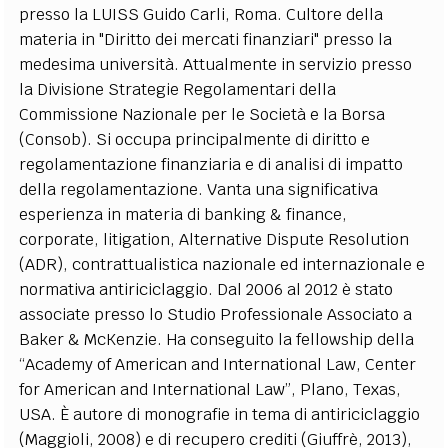
presso la LUISS Guido Carli, Roma. Cultore della
EXTRA
materia in "Diritto dei mercati finanziari" presso la
CODICI
RUBRICHE
LIBRI
PROCEEDINGS
PUBBLICITÀ
CONTATTI
medesima università. Attualmente in servizio presso
la Divisione Strategie Regolamentari della
SOCIAL MEDIA
Commissione Nazionale per le Società e la Borsa
(Consob). Si occupa principalmente di diritto e
regolamentazione finanziaria e di analisi di impatto
della regolamentazione. Vanta una significativa
esperienza in materia di banking & finance,
corporate, litigation, Alternative Dispute Resolution
(ADR), contrattualistica nazionale ed internazionale e
normativa antiriciclaggio. Dal 2006 al 2012 è stato
associate presso lo Studio Professionale Associato a
Baker & McKenzie. Ha conseguito la fellowship della
“Academy of American and International Law, Center
for American and International Law”, Plano, Texas,
USA. È autore di monografie in tema di antiriciclaggio
(Maggioli, 2008) e di recupero crediti (Giuffrè, 2013),