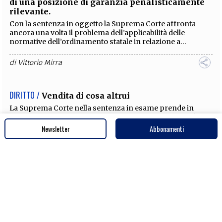
di una posizione di garanzia penalisticamente
rilevante.
Con la sentenza in oggetto la Suprema Corte affronta
ancora una volta il problema dell’applicabilità delle
normative dell’ordinamento statale in relazione a...
di
Vittorio Mirra
DIRITTO /
Vendita di cosa altrui
La Suprema Corte nella sentenza in esame prende in
considerazione il tema della vendita di cosa altrui e più in
particolare di un contratto preliminare di...
Newsletter
Abbonamenti
di
Vittorio Mirra
DIRITTO /
Non necessità della nomina di un
interprete in un procedimento penale se
l’imputato mostra di comprendere il significato
degli atti a suo carico
In tema di necessità della traduzione degli atti di un