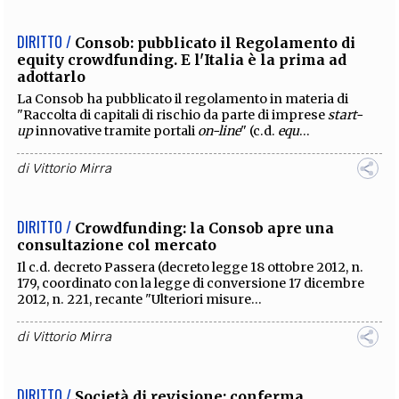
DIRITTO /
Consob: pubblicato il Regolamento di
equity crowdfunding. E l'Italia è la prima ad
adottarlo
La Consob ha pubblicato il regolamento in materia di
"Raccolta di capitali di rischio da parte di imprese
start-
up
innovative tramite portali
on-line
" (c.d.
equ
...
di
Vittorio Mirra
DIRITTO /
Crowdfunding: la Consob apre una
consultazione col mercato
Il c.d. decreto Passera (decreto legge 18 ottobre 2012, n.
179, coordinato con la legge di conversione 17 dicembre
2012, n. 221, recante "Ulteriori misure...
di
Vittorio Mirra
DIRITTO /
Società di revisione: conferma