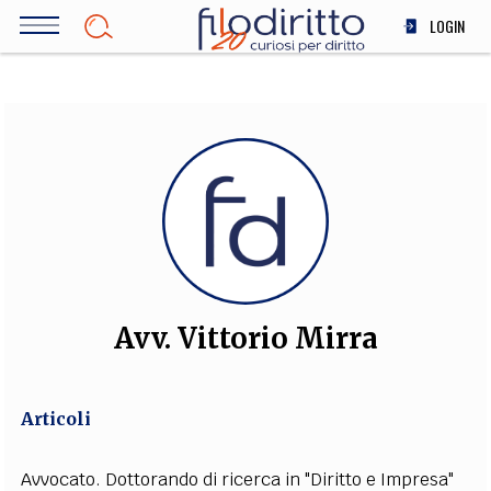
Salta
LOGIN
al
contenuto
DIRITTO
principale
ECONOMIA
SOCIETÀ
MEDICINA
SCIENZA
STORIA E FILOSOFIA
INNOVAZIONE
ALTRO
Avv. Vittorio Mirra
TEAM
Articoli
FILODIRITTO
REDAZIONE
COMITATO SCIENTIFICO
AUTORI
CURATORI
FOTOGRAFI
PARTNER
COLLABORA CON NOI
Avvocato. Dottorando di ricerca in "Diritto e Impresa"