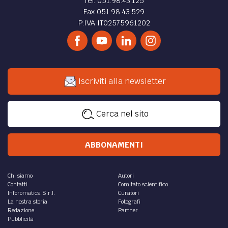
In recent years, People’s Republic of China is
progressively engaging Big data and Artificial
intelligence to reshape its economic and social
governance.
di
media LAWS
DIRITTO /
Il riconoscimento della tutela
costituzionale del diritto alla privacy in India
Il diritto alla privacy è un diritto fondamentale dell’uomo
che trova riconoscimento costituzionale in quanto
connaturato al diritto alla vita ed alla libertà...
di
media LAWS
DIRITTO /
“Genericide”: How to survive it - the
Google Case
The term “genericide” refers in the practice to those
situations where a trademark is transformed through
popular usage into a common noun. In other words, the...