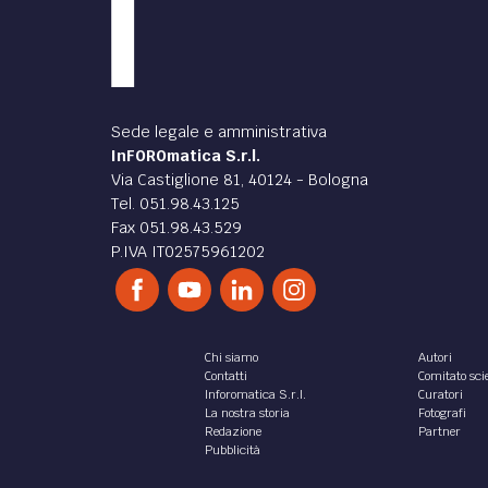
Sede legale e amministrativa
InFOROmatica S.r.l.
Via Castiglione 81, 40124 - Bologna
Tel. 051.98.43.125
Fax 051.98.43.529
P.IVA IT02575961202
Chi siamo
Autori
Contatti
Comitato scie
Inforomatica S.r.l.
Curatori
La nostra storia
Fotografi
Redazione
Partner
Pubblicità