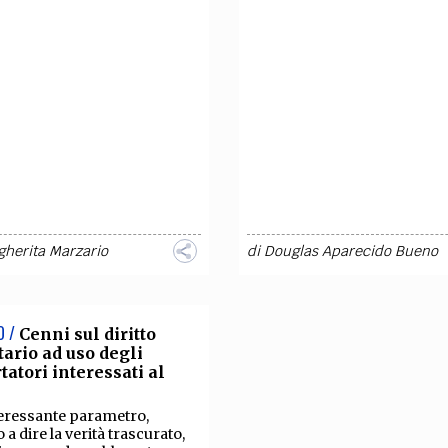
TEAM
AZIONE
COMITATO SCIENTIFICO
AUTORI
CURATORI
FOTOGRAFI
PARTNER
C
EXTRA
CODICI
RUBRICHE
LIBRI
PROCEEDINGS
PUBBLICITÀ
CONTATTI
SOCIAL MEDIA
gherita Marzario
di
Douglas Aparecido Bueno
O /
Cenni sul diritto
tario ad uso degli
tatori interessati al
eressante parametro,
 a dire la verità trascurato,