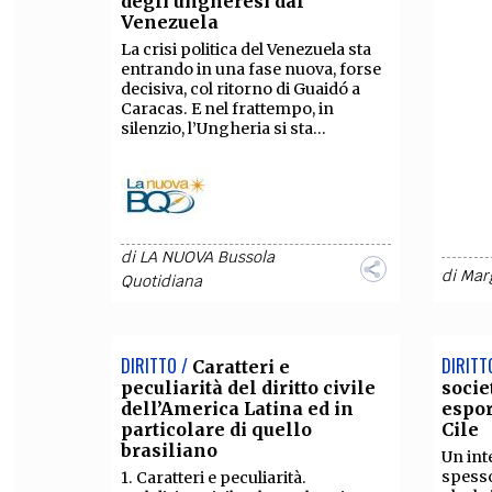
degli ungheresi dal
Venezuela
FILODIRITTO
RED
La crisi politica del Venezuela sta
entrando in una fase nuova, forse
decisiva, col ritorno di Guaidó a
Caracas. E nel frattempo, in
silenzio, l’Ungheria si sta...
di
LA NUOVA Bussola
di
Mar
Quotidiana
DIRITTO /
DIRITT
Caratteri e
peculiarità del diritto civile
socie
dell’America Latina ed in
espor
particolare di quello
Cile
brasiliano
Un int
spesso
1. Caratteri e peculiarità.