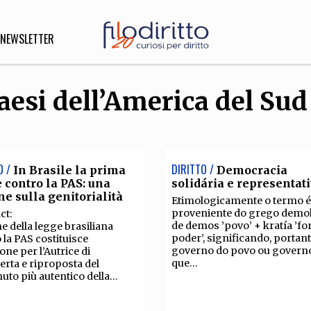
NEWSLETTER
Paesi dell’America del Sud
DIRITTO
lità,
o, Esteri
O /
DIRITTO /
In Brasile la prima
Democracia
 contro la PAS: una
solidária e representat
ne sulla genitorialità
Etimologicamente o termo é
SOFIA
INNOVAZIONE
proveniente do grego demok
ct:
de demos ’povo’ + kratía ’fo
e della legge brasiliana
poder’, significando, portant
che,
Scienze informatiche,
Arte,
 la PAS costituisce
governo do povo ou govern
one per l’Autrice di
ligione
Architettura, Ingegneria
que...
erta e riproposta del
uto più autentico della...