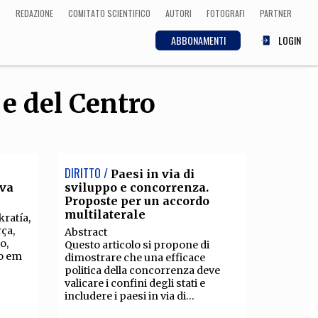
REDAZIONE
COMITATO SCIENTIFICO
AUTORI
FOTOGRAFI
PARTNER
ABBONAMENTI
LOGIN
 e del Centro
SCIENZA
ECONOMIA
Matematica, Fisica,
Biologia, Cifrematica,
Medicina
DIRITTO /
Paesi in via di
iva
sviluppo e concorrenza.
Proposte per un accordo
multilaterale
CULTURA
ratía,
rça,
Abstract
o,
 Cinema, Musica,
Questo articolo si propone di
o em
Letteratura
dimostrare che una efficace
politica della concorrenza deve
valicare i confini degli stati e
includere i paesi in via di...