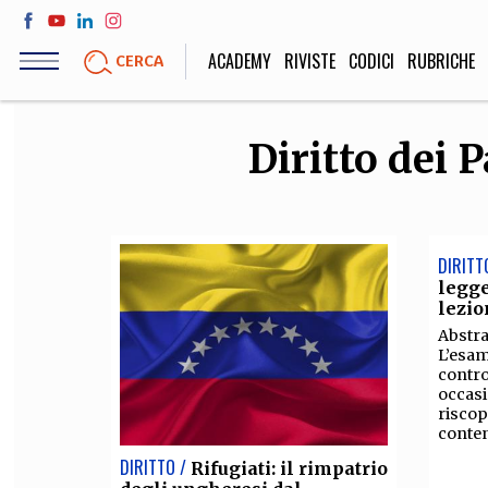
Salta
al
ACADEMY
RIVISTE
CODICI
RUBRICHE
CERCA
contenuto
principale
Diritto dei 
LIFE STYLE
SOCIETÀ
Sport, Cucina, Viaggi,
Politica, Attua
Moda
Educazione, Lavor
DIRITT
legge
lezio
STORIA E FILO
Abstra
L’esam
Scienze stori
contro
occasi
umanistiche, Re
riscop
conten
DIRITTO /
Rifugiati: il rimpatrio