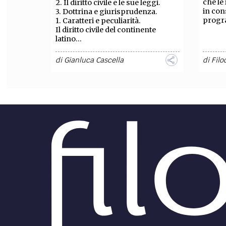
che le
2. Il diritto civile e le sue leggi.
in con
3. Dottrina e giurisprudenza.
progra
1. Caratteri e peculiarità.
Il diritto civile del continente
latino...
di
Gianluca Cascella
di
Filo