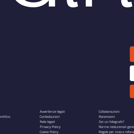
k
di
Armin Kapeller
O /
DIRITTO /
La cosa giudicata
Criminalità
do la giurisprudenza
d’impresa: discipline a
nese
confronto
miHidden="true"
L’esperienza nei Paesi di 
ormat="false"
law
ority="99"
La rinnovata consapevolezza
tStyleCount="267">
gravità e della dilagante
eWhenUsed="false"
estensione dei fenomeni deli
at="true" Name="Normal"
che possono annidarsi...
eWhenUsed="false"
at="true"
c Terihati
di
Faustino Petrillo
O /
DIRITTO /
Diniego del visto
Il segreto banca
resso: obbligo di
in Svizzera, Germania 