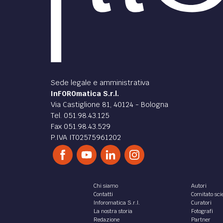
di
Alessandro De Vico
Tretya
DIRITTO /
DIRITT
Accordo
antievasione fiscale tra la
secon
Svizzera e la Germania -
alba
breve esposizione
DefSe
DefQF
DefPri
Laten
Unhid
QForm
/>
Unhid
QForm
di
Armin Kapeller
di
Fran
DIRITTO /
DIRITT
Diritto di asilo -
Cenni sulla disciplina
d’ing