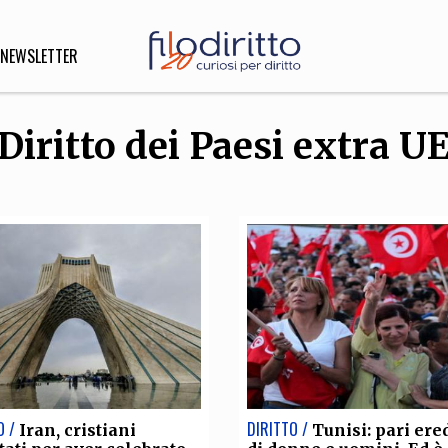
NEWSLETTER
Diritto dei Paesi extra U
DIRITTO
lità,
o, Esteri
SOFIA
INNOVAZIONE
che,
Scienze informatiche,
Arte,
ligione
Architettura, Ingegneria
O /
DIRITTO /
Iran, cristiani
Tunisi: pari ere