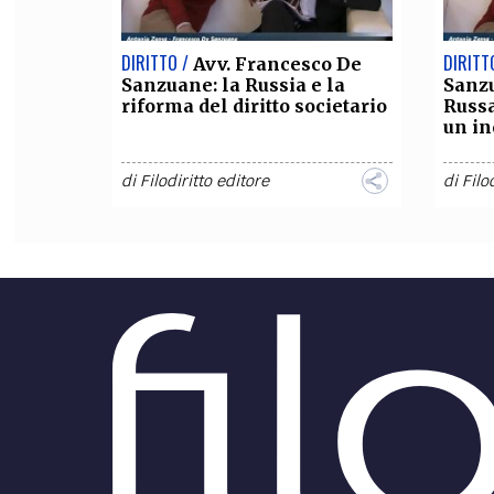
DIRITTO /
DIRITT
Avv. Francesco De
Sanzuane: la Russia e la
Sanzu
riforma del diritto societario
Russa
un i
di
Filodiritto editore
di
Filo
DIRITTO /
DIRITT
Il “whistleblower
all’italiana”, come uno studio
dirit
finlandese può aiutarci a
Russ
capire
Consen
matri
Con il termine di whistleblower, in
1. Il d
generale, si intende qualcuno che
Feder
riferisce un illecito compiuto ai
A diff
danni delle autorità governative
italian
nell’ambito di un...
di
Tat