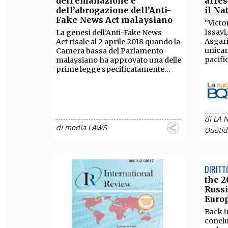
dell’emanazione e
arres
dell’abrogazione dell’Anti-
il Na
FILODIRITTO
RED
Fake News Act malaysiano
“Vict
Issavi
La genesi dell’Anti-Fake News
Asgari
Act risale al 2 aprile 2018 quando la
unicam
Camera bassa del Parlamento
pacific
malaysiano ha approvato una delle
prime legge specificatamente...
di
LA 
di
media LAWS
Quotid
DIRITT
the 2
Russi
Europ
Back i
conclu