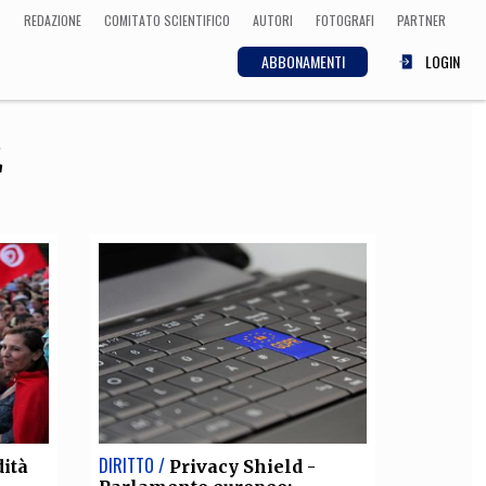
REDAZIONE
COMITATO SCIENTIFICO
AUTORI
FOTOGRAFI
PARTNER
ABBONAMENTI
LOGIN
E
SCIENZA
ECONOMIA
Matematica, Fisica,
Biologia, Cifrematica,
Medicina
CULTURA
 Cinema, Musica,
Letteratura
DIRITTO /
dità
Privacy Shield -