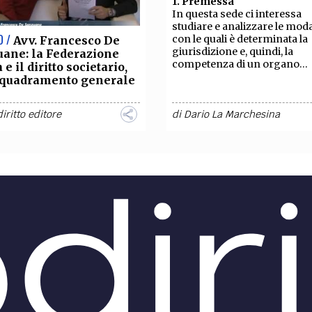
1. Premessa
In questa sede ci interessa
studiare e analizzare le moda
O /
con le quali è determinata la
Avv. Francesco De
giurisdizione e, quindi, la
ane: la Federazione
competenza di un organo...
 e il diritto societario,
nquadramento generale
diritto editore
di
Dario La Marchesina
O /
DIRITTO /
Il matrimonio nel
Corruzione: cos
to della Federazione
fatto la Svizzera e cosa 
a
propone ancora di fare
sus, non concubitus, facit
A decorrere dal 2000, nella
monium.
legislazione elvetica, in mate
iritto di famiglia della
corruzione, sono state intro
azione Russa
significative modifiche, ins
erenza dell’ordinamento
nel codice penale alcuni...
o, nel quale le norme del...
iana Aleksandrovna