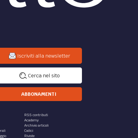
di
Armin Kapeller
DIRITTO /
Sistemi di
governance delle S.p.a. in
Albania ed in Italia
common
Premessa
L’amministrazione delle società
 della
per azioni implica tutte le norme di
legge e quelle di statuto, le quali
ttuosi
regolano l’attività attinente alla
gestione e...
di
Franc Terihati
DIRITTO /
rio
L’eutanasia in
ed
Svizzera