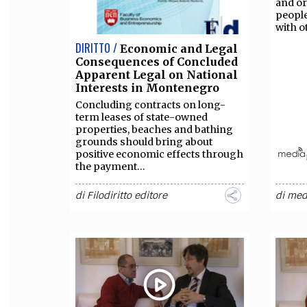
and or
people
with o
DIRITTO /
Economic and Legal
Consequences of Concluded
Apparent Legal on National
Interests in Montenegro
Concluding contracts on long-
term leases of state-owned
properties, beaches and bathing
grounds should bring about
positive economic effects through
the payment...
di
Filodiritto editore
di
med