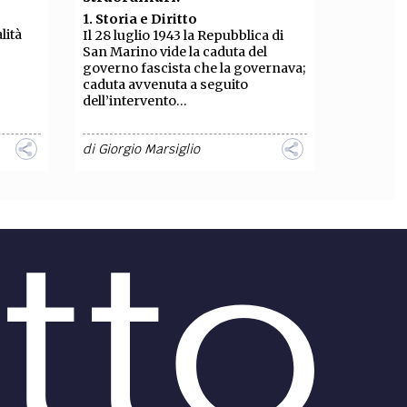
1. Storia e Diritto
lità
Il 28 luglio 1943 la Repubblica di
San Marino vide la caduta del
governo fascista che la governava;
caduta avvenuta a seguito
dell’intervento...
di
Giorgio Marsiglio
DIRITTO /
a ha
Evasione fiscale –
si
“Steuerabkommen” tra la
Svizzera e l’Austria
I
ria di
Il 13.4.2012 i Ministri delle Finanze
dotte
della Confederazione elvetica e
erendo
dell’Austria hanno firmato una
convenzione in materia di
trattamento tributario di...