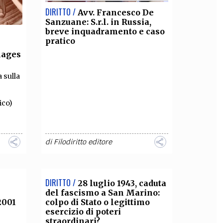
DIRITTO /
Avv. Francesco De
Sanzuane: S.r.l. in Russia,
breve inquadramento e caso
pratico
mages
 sulla
ico)
di
Filodiritto editore
DIRITTO /
e
28 luglio 1943, caduta
del fascismo a San Marino:
2001
colpo di Stato o legittimo
esercizio di poteri
straordinari?