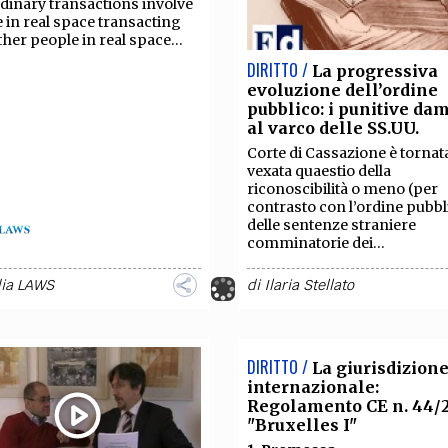
dinary transactions involve
 in real space transacting
ther people in real space...
DIRITTO /
La progressiva
evoluzione dell’ordine
pubblico: i punitive da
al varco delle SS.UU.
Corte di Cassazione è tornata
vexata quaestio della
riconoscibilità o meno (per
contrasto con l’ordine pubbl
delle sentenze straniere
comminatorie dei...
ia LAWS
di
Ilaria Stellato
DIRITTO /
La giurisdizion
internazionale:
Regolamento CE n. 44/
"Bruxelles I"