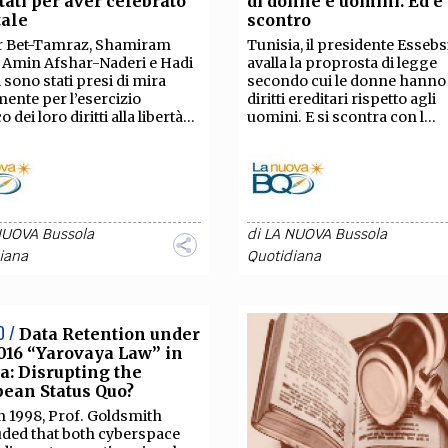
tati per aver celebrato
di donne e uomini. Ed è
TEAM
tale
scontro
AZIONE
COMITATO SCIENTIFICO
AUTORI
CURATORI
FOTOGRAFI
PARTNER
C
or Bet-Tamraz, Shamiram
Tunisia, il presidente Essebs
, Amin Afshar-Naderi e Hadi
avalla la proprosta di legge
 sono stati presi di mira
secondo cui le donne hanno
EXTRA
ente per l’esercizio
diritti ereditari rispetto agli
o dei loro diritti alla libertà...
uomini. E si scontra con l...
CODICI
RUBRICHE
LIBRI
PROCEEDINGS
PUBBLICITÀ
CONTATTI
SOCIAL MEDIA
NUOVA Bussola
di
LA NUOVA Bussola
iana
Quotidiana
O /
Data Retention under
016 “Yarovaya Law” in
a: Disrupting the
ean Status Quo?
n 1998, Prof. Goldsmith
ded that both cyberspace