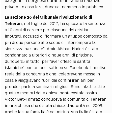
da agenti in borghese durante un raduno natalizio
privato. In casa loro, dunque, nemmeno in pubblico.
La sezione 26 del tribunale rivoluzionario di
Teheran
, nel luglio del 2017, ha spiccato la sentenza
a 10 anni di carcere per ciascuno dei cristiani
imputati, accusati di “formare un gruppo composto da
più di due persone allo scopo di interrompere la
sicurezza nazionale”. Amin Afshar-Naderi è stato
condannato a ulteriori cinque anni di prigione,
dunque 15 in tutto, per “aver offeso le santità
islamiche” con un post satirico su Facebook. Il motivo
reale della condanna è che: celebravano messe in
casa e viaggiavano fuori dai confini iraniani per
prender parte a seminari religiosi. Sono infatti tutti e
quattro membri della chiesa pentecostale assira.
Victor Bet-Tamraz conduceva la comunità di Teheran,
in una chiesa che è stata chiusa d’autorità nel 2009.
Anche la sua famiglia è nel mirino, suo figlio è stato