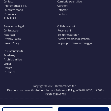
Contatti
Comitato scientifico
Inforomatica S.r.l.
Curatori
La nostra storia
Fotografi
Redazione
Partner
Pubblicità
Avvertenze legali
Collaborazioni
Contestazioni
Recensioni
Note legali
Sei un fotografo?
Privacy Policy
Norme redazionali generali
Cookie Policy
Regole per invio e referaggio
RSS contributi
Academy
Archivio articoli
Codici
Riviste
Rubriche
Copyright © 2021, Inforomatica S.r.l.
Direttore responsabile: Antonio Zama - Tribunale Bologna 24.07.2007, n.7770 -
ISSN 2239-7752
Credits