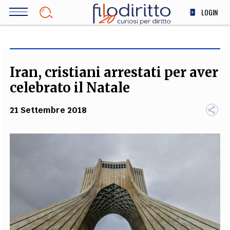
Salta
LOGIN
al
contenuto
DIRITTO
principale
ECONOMIA
SOCIETÀ
Iran, cristiani arrestati per aver
MEDICINA
celebrato il Natale
SCIENZA
21 Settembre 2018
STORIA E FILOSOFIA
INNOVAZIONE
ALTRO
TEAM
FILODIRITTO
REDAZIONE
COMITATO SCIENTIFICO
AUTORI
CURATORI
FOTOGRAFI
PARTNER
COLLABORA CON NOI