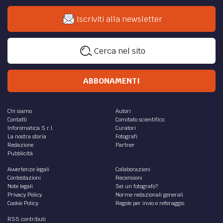
Iscriviti alla newsletter
Cerca nel sito
ABBONAMENTI
Chi siamo
Autori
Contatti
Comitato scientifico
Inforomatica S.r.l.
Curatori
La nostra storia
Fotografi
Redazione
Partner
Pubblicità
Avvertenze legali
Collaborazioni
Contestazioni
Recensioni
Note legali
Sei un fotografo?
Privacy Policy
Norme redazionali generali
Cookie Policy
Regole per invio e referaggio
RSS contributi