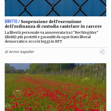
EXTRA
CODICI
RUBRICHE
LIBRI
PROCEEDINGS
PUBBLICITÀ
CONTATTI
DIRITTO /
Sospensione dell’esecuzione
dell’ordinanza di custodia cautelare in carcere
SOCIAL MEDIA
La libertà personale va annoverata tra i “Rechtsgüter”
(diritti) più protetti e garantiti da ogni Stato liberal
democratico: ecco le leggi in RFT
di
Armin Kapeller