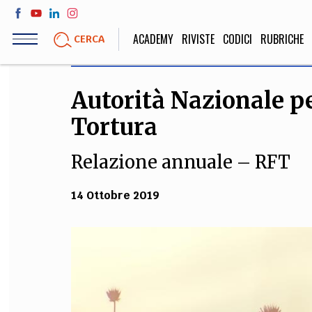
Salta
al
ACADEMY
RIVISTE
CODICI
RUBRICHE
CERCA
contenuto
principale
Autorità Nazionale pe
LIFE STYLE
SOCIETÀ
Tortura
Sport, Cucina, Viaggi,
Politica, Attua
Moda
Educazione, Lavor
Relazione annuale – RFT
14 Ottobre 2019
STORIA E FILO
Scienze stori
umanistiche, Re