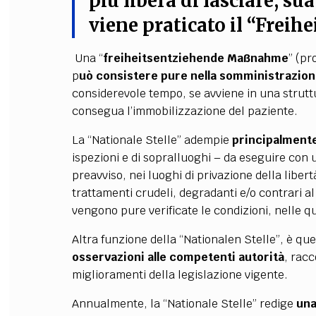
più libera di lasciare, su
viene praticato il “Freih
Una “
freiheitsentziehende Maßnahme
” (pr
p
uò consistere pure nella somministrazione
considerevole tempo, se avviene in una struttu
consegua l’immobilizzazione del paziente.
La “Nationale Stelle” adempie
principalmente
ispezioni e di sopralluoghi – da eseguire con
preavviso, nei luoghi di privazione della liber
trattamenti crudeli, degradanti e/o contrari al
vengono pure verificate le condizioni, nelle 
Altra funzione della “Nationalen Stelle”, è que
osservazioni
alle competenti autorità
, rac
miglioramenti della legislazione vigente.
Annualmente, la “Nationale Stelle” redige
una