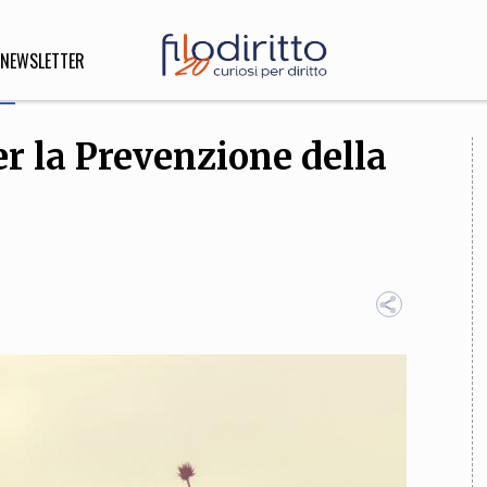
NEWSLETTER
r la Prevenzione della
DIRITTO
lità,
o, Esteri
SOFIA
INNOVAZIONE
che,
Scienze informatiche,
Arte,
ligione
Architettura, Ingegneria