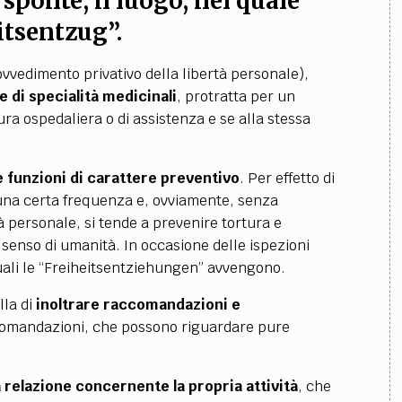
a sponte, il luogo
, nel quale
eitsentzug”
.
ovvedimento privativo della libertà personale),
 di specialità medicinali
, protratta per un
ra ospedaliera o di assistenza e se alla stessa
 funzioni di carattere preventivo
. Per effetto di
 una certa frequenza e, ovviamente, senza
tà personale, si tende a prevenire tortura e
 senso di umanità. In occasione delle ispezioni
quali le “Freiheitsentziehungen” avvengono.
lla di
inoltrare raccomandazioni e
comandazioni, che possono riguardare pure
 relazione
concernente la propria attività
, che