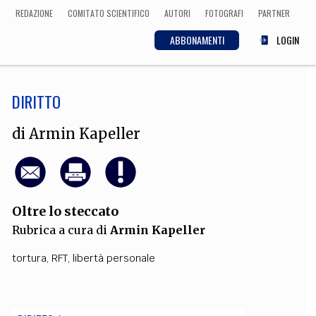
REDAZIONE
COMITATO SCIENTIFICO
AUTORI
FOTOGRAFI
PARTNER
ABBONAMENTI
LOGIN
DIRITTO
SCIENZA
ECONOMIA
Matematica, Fisica,
di
Armin Kapeller
Biologia, Cifrematica,
Medicina
Oltre lo steccato
CULTURA
Rubrica a cura di
Armin Kapeller
 Cinema, Musica,
Letteratura
tortura
,
RFT
,
libertà personale