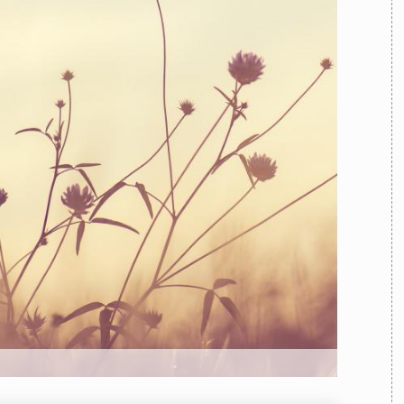
TEAM
AZIONE
COMITATO SCIENTIFICO
AUTORI
CURATORI
FOTOGRAFI
PARTNER
C
EXTRA
CODICI
RUBRICHE
LIBRI
PROCEEDINGS
PUBBLICITÀ
CONTATTI
SOCIAL MEDIA