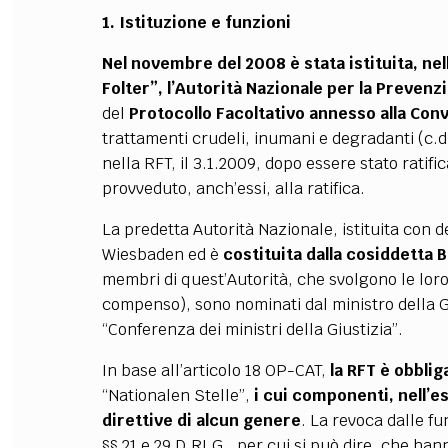
1. Istituzione e funzioni
Nel novembre del 2008 è stata istituita, nel
Folter”, l’Autorità Nazionale per la Prevenz
del
Protocollo Facoltativo annesso alla Con
trattamenti crudeli, inumani e degradanti (c.d
nella RFT, il 3.1.2009, dopo essere stato ratif
provveduto, anch’essi, alla ratifica.
La predetta Autorità Nazionale, istituita con d
Wiesbaden ed è
costituita dalla cosiddetta
membri di quest’Autorità, che svolgono le lor
compenso), sono nominati dal ministro della Gi
“Conferenza dei ministri della Giustizia”.
In base all’articolo 18 OP-CAT,
la RFT è obblig
“Nationalen Stelle”,
i cui componenti, nell’e
direttive di alcun genere
. La revoca dalle fu
§§ 21 e 29 D.RI.G., per cui si può dire, che ha