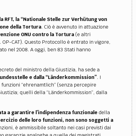
la RFT, la “Nationale Stelle zur Verhütung von
ione della Tortura
. Ciò è avvenuto in attuazione
venzione ONU contro la Tortura
(e altri
. OP-CAT). Questo Protocollo è entrato in vigore,
icato nel 2008. A oggi, ben 83 Stati hanno
ecreto del ministro della Giustizia, ha sede a
 Bundesstelle e dalla “Länderkommission”
. I
o funzioni “ehrenamtlich” (senza percepire
ustizia; quelli della “Länderkommission”, dalla
ata a garantire l’indipendenza funzionale
della
sercizio delle loro funzioni, non sono soggetti a
nzioni, è ammissibile soltanto nei casi previsti dai
nno garanzie analoghe a quelle dei magistrati.