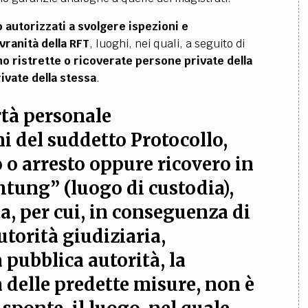
 autorizzati a svolgere ispezioni e
ovranità della RFT
, luoghi, nei quali, a seguito di
o ristrette o ricoverate persone private della
ivate della stessa
.
rtà personale
ni del suddetto Protocollo,
 o arresto oppure ricovero in
ung” (luogo di custodia),
ta, per cui, in conseguenza di
torità giudiziaria,
 pubblica autorità, la
 delle predette misure,
non è