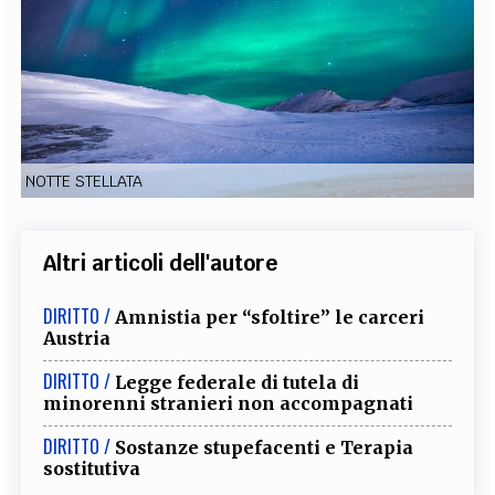
EXTRA
CODICI
RUBRICHE
LIBRI
PROCEEDINGS
PUBBLICITÀ
CONTATTI
SOCIAL MEDIA
NOTTE STELLATA
Altri articoli dell'autore
DIRITTO /
Amnistia per “sfoltire” le carceri
Austria
DIRITTO /
Legge federale di tutela di
minorenni stranieri non accompagnati
DIRITTO /
Sostanze stupefacenti e Terapia
sostitutiva