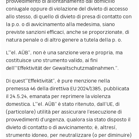
provvedimento di allontanamento dal domicilio
coniugale oppure di violazione del divieto di accesso
allo stesso, di quello di divieto di presa di contatto con
la p.o. o di avvicinamento alla medesima, siano
previste sanzioni efficaci, anche se proporzionate, di
natura penale o di altro genere a tutela della p. o.
L’”el. AÜB”, non è una sanzione vera e propria, ma
costituisce uno strumento valido, ai fini
dell’“Effektivität der Gewaltschutzmaßnahmen.”.
Di quest’”Effektivität”, è pure menzione nella
premessa 46 della direttiva EU 2024/1385, pubblicata
il 24.5.24, emanata per reprimere la violenza
domestica. L’”el. AÜB” è stato ritenuto, dall’UE, di
(particolare) utilità per assicurare l’esecuzione di
provvedimenti d’urgenza, qualora sia stato disposto il
divieto di contatto o di avvicinamento; è, altresí,
strumento idoneo, per neutralizzare (o per diminuire)