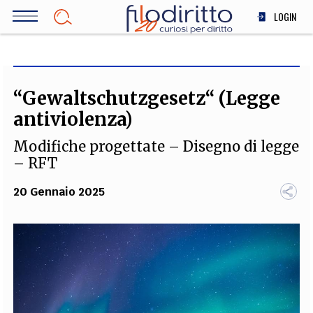
Salta
LOGIN
al
contenuto
DIRITTO
principale
ECONOMIA
SOCIETÀ
“Gewaltschutzgesetz“ (Legge
MEDICINA
antiviolenza)
SCIENZA
Modifiche progettate – Disegno di legge
STORIA E FILOSOFIA
– RFT
INNOVAZIONE
20 Gennaio 2025
ALTRO
TEAM
FILODIRITTO
REDAZIONE
COMITATO SCIENTIFICO
AUTORI
CURATORI
FOTOGRAFI
PARTNER
COLLABORA CON NOI