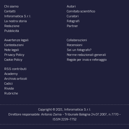
Chi siamo
Autori
Contatti
Comitato scientifico
Inforomatica S.r.l.
Curatori
La nostra storia
Fotografi
Redazione
Partner
Pubblicità
Avvertenze legali
Collaborazioni
Contestazioni
Recensioni
Note legali
Sei un fotografo?
Privacy Policy
Norme redazionali generali
Cookie Policy
Regole per invio e referaggio
RSS contributi
Academy
Archivio articoli
Codici
Riviste
Rubriche
Copyright © 2021, Inforomatica S.r.l.
Direttore responsabile: Antonio Zama - Tribunale Bologna 24.07.2007, n.7770 -
ISSN 2239-7752