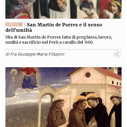
EXTRA
CODICI
RUBRICHE
LIBRI
PROCEEDINGS
PUBBLICITÀ
CONTATTI
RELIGIONE /
San Martín de Porres e il senso
dell’umiltà
SOCIAL MEDIA
Vita di San Martín de Porres fatta di preghiera, lavoro,
umiltà e sacrificio nel Perù a cavallo del ‘600.
di
Fra Giuseppe Maria Filippini