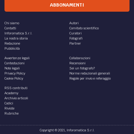
ABBONAMENTI
Chi siamo
Autori
Contatti
Comitato scientifico
Inforomatica S.r.l.
Curatori
La nostra storia
Fotografi
Redazione
Partner
Pubblicità
Avvertenze legali
Collaborazioni
Contestazioni
Recensioni
Note legali
Sei un fotografo?
Privacy Policy
Norme redazionali generali
Cookie Policy
Regole per invio e referaggio
RSS contributi
Academy
Archivio articoli
Codici
Riviste
Rubriche
Copyright © 2021, Inforomatica S.r.l.