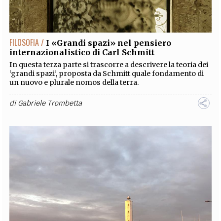
EXTRA
CODICI
RUBRICHE
LIBRI
PROCEEDINGS
PUBBLICITÀ
CONTATTI
FILOSOFIA /
I «Grandi spazi» nel pensiero
internazionalistico di Carl Schmitt
SOCIAL MEDIA
In questa terza parte si trascorre a descrivere la teoria dei
‘grandi spazi’, proposta da Schmitt quale fondamento di
un nuovo e plurale nomos della terra.
di
Gabriele Trombetta