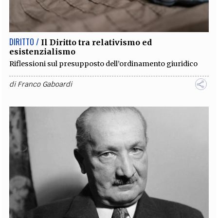
EXTRA
CODICI
RUBRICHE
LIBRI
PROCEEDINGS
PUBBLICITÀ
CONTATTI
DIRITTO /
Il Diritto tra relativismo ed
esistenzialismo
SOCIAL MEDIA
Riflessioni sul presupposto dell’ordinamento giuridico
di
Franco Gaboardi