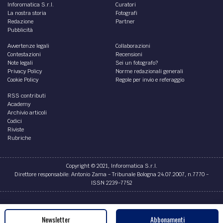
Inforomatica S.r.l.
Curatori
La nostra storia
Fotografi
Redazione
Partner
Pubblicità
Avvertenze legali
Collaborazioni
Contestazioni
Recensioni
Note legali
Sei un fotografo?
Privacy Policy
Norme redazionali generali
Cookie Policy
Regole per invio e referaggio
RSS contributi
Academy
Archivio articoli
Codici
Riviste
Rubriche
Copyright © 2021, Inforomatica S.r.l.
Direttore responsabile: Antonio Zama - Tribunale Bologna 24.07.2007, n.7770 -
ISSN 2239-7752
Credits
Newsletter
Abbonamenti