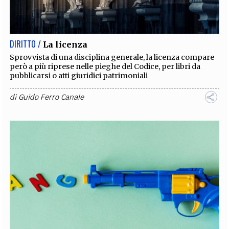
EXTRA
CODICI
RUBRICHE
LIBRI
PROCEEDINGS
PUBBLICITÀ
CONTATTI
DIRITTO /
La licenza
SOCIAL MEDIA
Sprovvista di una disciplina generale, la licenza compare
però a più riprese nelle pieghe del Codice, per libri da
pubblicarsi o atti giuridici patrimoniali
di
Guido Ferro Canale