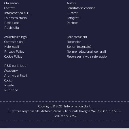
Chi siamo
Autori
Contatti
Comitato scientifico
Inforomatica S.r.l.
Curatori
La nostra storia
Fotografi
Redazione
Partner
Pubblicità
Avvertenze legali
Collaborazioni
Contestazioni
Recensioni
Note legali
Sei un fotografo?
Privacy Policy
Norme redazionali generali
Cookie Policy
Regole per invio e referaggio
RSS contributi
Academy
Archivio articoli
Codici
Riviste
Rubriche
Copyright © 2021, Inforomatica S.r.l.
Direttore responsabile: Antonio Zama - Tribunale Bologna 24.07.2007, n.7770 -
ISSN 2239-7752