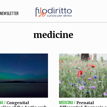
NEWSLETTER
medicine
DIRITTO
lità,
o, Esteri
SOFIA
INNOVAZIONE
che,
Scienze informatiche,
Arte,
ligione
Architettura, Ingegneria
NA /
MEDICINA /
Congenital
Prenatal