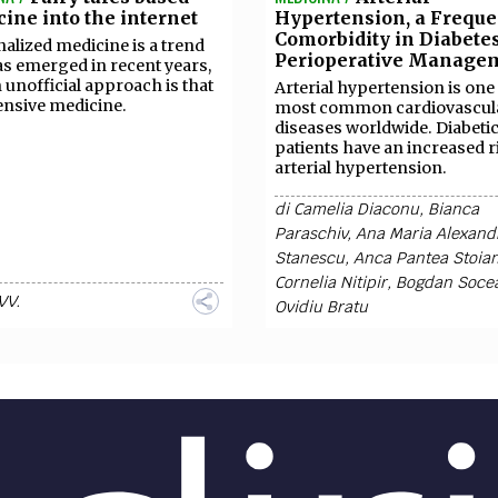
ine into the internet
Hypertension, a Freque
Comorbidity in Diabetes
alized medicine is a trend
Perioperative Manage
as emerged in recent years,
 unofficial approach is that
Arterial hypertension is one 
ensive medicine.
most common cardiovascul
diseases worldwide. Diabeti
patients have an increased r
arterial hypertension.
di
Camelia Diaconu
,
Bianca
Paraschiv
,
Ana Maria Alexand
Stanescu
,
Anca Pantea Stoia
Cornelia Nitipir
,
Bogdan Soce
VV.
Ovidiu Bratu