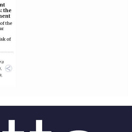
nt
: the
ment
of the
ar
c
isk of
ra
n
,
a
,