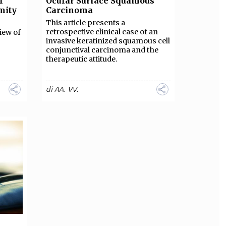
f
Ocular Surface Squamous
mity
Carcinoma
OLLABORA CON NOI
This article presents a
retrospective clinical case of an
view of
invasive keratinized squamous cell
conjunctival carcinoma and the
therapeutic attitude.
di
AA. VV.