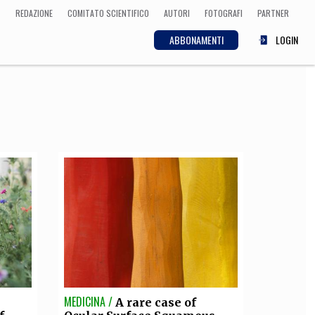
REDAZIONE
COMITATO SCIENTIFICO
AUTORI
FOTOGRAFI
PARTNER
ABBONAMENTI
LOGIN
SCIENZA
ECONOMIA
Matematica, Fisica,
Biologia, Cifrematica,
Medicina
CULTURA
 Cinema, Musica,
Letteratura
MEDICINA /
A rare case of