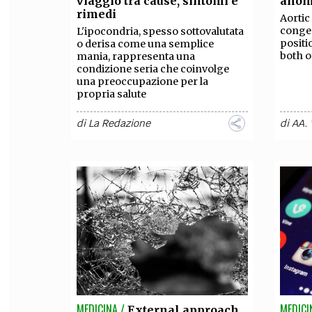
viaggio tra cause, sintomi e
anoma
rimedi
Aortic
FILODIRITTO
RED
congen
L'ipocondria, spesso sottovalutata
positi
o derisa come una semplice
both o
mania, rappresenta una
condizione seria che coinvolge
una preoccupazione per la
propria salute
di
La Redazione
di
AA. 
MEDICINA /
MEDICI
External approach