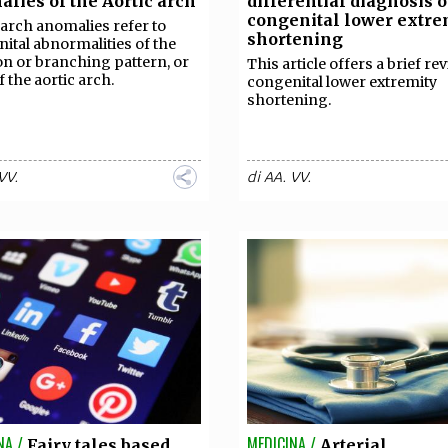
lies of the Aortic arch
differential diagnosis o
TEAM
congenital lower extre
 arch anomalies refer to
AZIONE
COMITATO SCIENTIFICO
AUTORI
CURATORI
FOTOGRAFI
PARTNER
C
shortening
ital abnormalities of the
on or branching pattern, or
This article offers a brief re
f the aortic arch.
congenital lower extremity
EXTRA
shortening.
CODICI
RUBRICHE
LIBRI
PROCEEDINGS
PUBBLICITÀ
CONTATTI
VV.
di
AA. VV.
SOCIAL MEDIA
NA /
MEDICINA /
Fairy tales based
Arterial