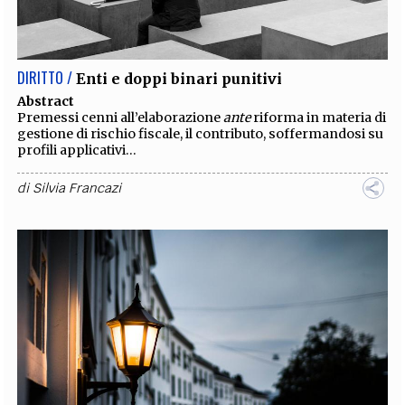
EXTRA
CODICI
RUBRICHE
LIBRI
PROCEEDINGS
PUBBLICITÀ
CONTATTI
DIRITTO /
Enti e doppi binari punitivi
SOCIAL MEDIA
Abstract
Premessi cenni all’elaborazione
ante
riforma in materia di
gestione di rischio fiscale, il contributo, soffermandosi su
profili applicativi...
di
Silvia Francazi