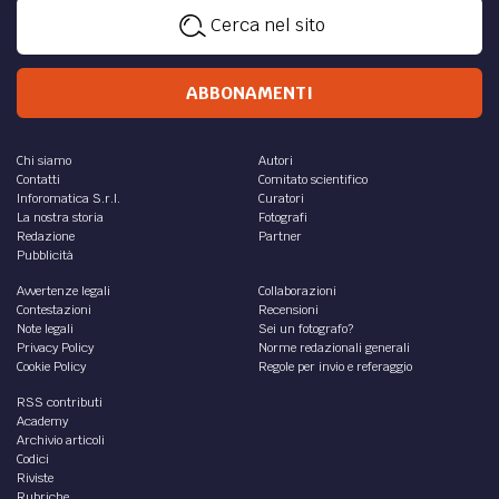
Cerca nel sito
ABBONAMENTI
Chi siamo
Autori
Contatti
Comitato scientifico
Inforomatica S.r.l.
Curatori
La nostra storia
Fotografi
Redazione
Partner
Pubblicità
Avvertenze legali
Collaborazioni
Contestazioni
Recensioni
Note legali
Sei un fotografo?
Privacy Policy
Norme redazionali generali
Cookie Policy
Regole per invio e referaggio
RSS contributi
Academy
Archivio articoli
Codici
Riviste
Rubriche