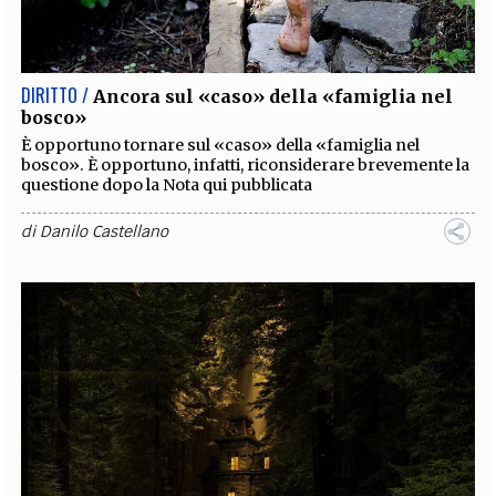
EXTRA
CODICI
RUBRICHE
LIBRI
PROCEEDINGS
PUBBLICITÀ
CONTATTI
DIRITTO /
Ancora sul «caso» della «famiglia nel
bosco»
SOCIAL MEDIA
È opportuno tornare sul «caso» della «famiglia nel
bosco». È opportuno, infatti, riconsiderare brevemente la
questione dopo la Nota qui pubblicata
di
Danilo Castellano