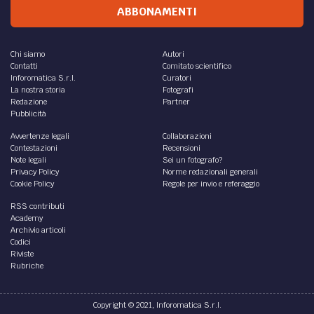
ABBONAMENTI
Chi siamo
Autori
Contatti
Comitato scientifico
Inforomatica S.r.l.
Curatori
La nostra storia
Fotografi
Redazione
Partner
Pubblicità
Avvertenze legali
Collaborazioni
Contestazioni
Recensioni
Note legali
Sei un fotografo?
Privacy Policy
Norme redazionali generali
Cookie Policy
Regole per invio e referaggio
RSS contributi
Academy
Archivio articoli
Codici
Riviste
Rubriche
Copyright © 2021, Inforomatica S.r.l.