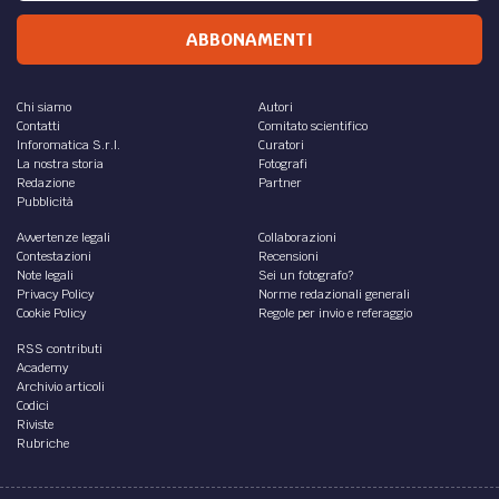
ABBONAMENTI
Chi siamo
Autori
Contatti
Comitato scientifico
Inforomatica S.r.l.
Curatori
La nostra storia
Fotografi
Redazione
Partner
Pubblicità
Avvertenze legali
Collaborazioni
Contestazioni
Recensioni
Note legali
Sei un fotografo?
Privacy Policy
Norme redazionali generali
Cookie Policy
Regole per invio e referaggio
RSS contributi
Academy
Archivio articoli
Codici
Riviste
Rubriche