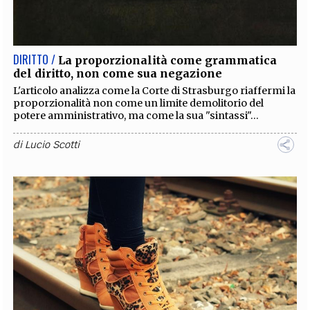
EXTRA
CODICI
RUBRICHE
LIBRI
PROCEEDINGS
PUBBLICITÀ
CONTATTI
DIRITTO /
La proporzionalità come grammatica
del diritto, non come sua negazione
SOCIAL MEDIA
L'articolo analizza come la Corte di Strasburgo riaffermi la
proporzionalità non come un limite demolitorio del
potere amministrativo, ma come la sua "sintassi"...
di
Lucio Scotti