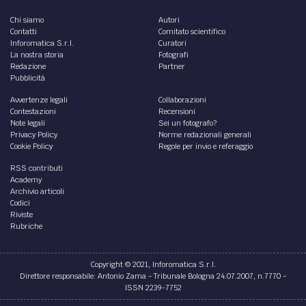
Chi siamo
Autori
Contatti
Comitato scientifico
Inforomatica S.r.l.
Curatori
La nostra storia
Fotografi
Redazione
Partner
Pubblicità
Avvertenze legali
Collaborazioni
Contestazioni
Recensioni
Note legali
Sei un fotografo?
Privacy Policy
Norme redazionali generali
Cookie Policy
Regole per invio e referaggio
RSS contributi
Academy
Archivio articoli
Codici
Riviste
Rubriche
Copyright © 2021, Inforomatica S.r.l.
Direttore responsabile: Antonio Zama - Tribunale Bologna 24.07.2007, n.7770 -
ISSN 2239-7752