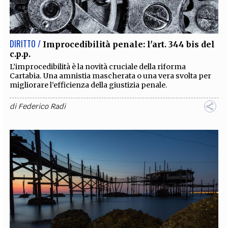
EXTRA
CODICI
RUBRICHE
LIBRI
PROCEEDINGS
PUBBLICITÀ
CONTATTI
DIRITTO /
Improcedibilità penale: l'art. 344 bis del
c.p.p.
SOCIAL MEDIA
L’improcedibilità è la novità cruciale della riforma
Cartabia. Una amnistia mascherata o una vera svolta per
migliorare l’efficienza della giustizia penale.
di
Federico Radi