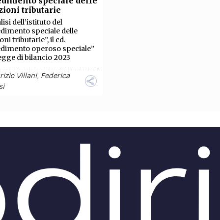
dimento speciale delle
TEAM
zioni tributarie
AZIONE
COMITATO SCIENTIFICO
AUTORI
CURATORI
FOTOGRAFI
PARTNER
C
isi dell’istituto del
dimento speciale delle
oni tributarie”, il cd.
EXTRA
edimento operoso speciale”
legge di bilancio 2023
CODICI
RUBRICHE
LIBRI
PROCEEDINGS
PUBBLICITÀ
CONTATTI
izio Villani
,
Federica
si
SOCIAL MEDIA