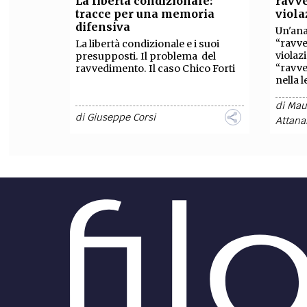
La libertà condizionale:
ravve
tracce per una memoria
viola
FILODIRITTO
RED
difensiva
Un'anal
“ravve
La libertà condizionale e i suoi
violazi
presupposti. Il problema del
“ravv
ravvedimento. Il caso Chico Forti
nella 
di
Maur
di
Giuseppe Corsi
Attana