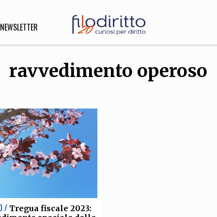
NEWSLETTER
ravvedimento operoso
DIRITTO
lità,
o, Esteri
SOFIA
INNOVAZIONE
che,
Scienze informatiche,
Arte,
ligione
Architettura, Ingegneria
O /
Tregua fiscale 2023: