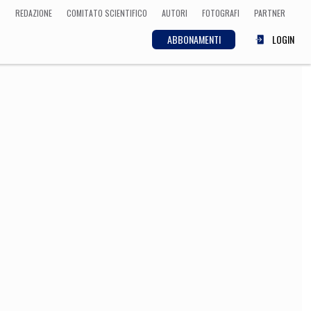
REDAZIONE
COMITATO SCIENTIFICO
AUTORI
FOTOGRAFI
PARTNER
ABBONAMENTI
LOGIN
SCIENZA
ECONOMIA
Matematica, Fisica,
Biologia, Cifrematica,
Medicina
CULTURA
 Cinema, Musica,
Letteratura