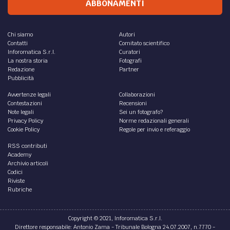
ABBONAMENTI
Chi siamo
Autori
Contatti
Comitato scientifico
Inforomatica S.r.l.
Curatori
La nostra storia
Fotografi
Redazione
Partner
Pubblicità
Avvertenze legali
Collaborazioni
Contestazioni
Recensioni
Note legali
Sei un fotografo?
Privacy Policy
Norme redazionali generali
Cookie Policy
Regole per invio e referaggio
RSS contributi
Academy
Archivio articoli
Codici
Riviste
Rubriche
Copyright © 2021, Inforomatica S.r.l.
Direttore responsabile: Antonio Zama - Tribunale Bologna 24.07.2007, n.7770 -