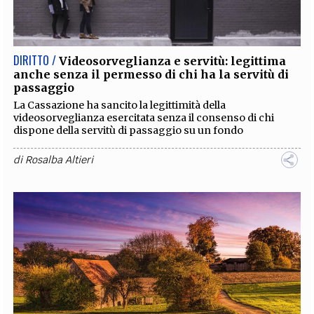
EXTRA
CODICI
RUBRICHE
LIBRI
PROCEEDINGS
PUBBLICITÀ
CONTATTI
DIRITTO /
Videosorveglianza e servitù: legittima
anche senza il permesso di chi ha la servitù di
SOCIAL MEDIA
passaggio
La Cassazione ha sancito la legittimità della
videosorveglianza esercitata senza il consenso di chi
dispone della servitù di passaggio su un fondo
di
Rosalba Altieri