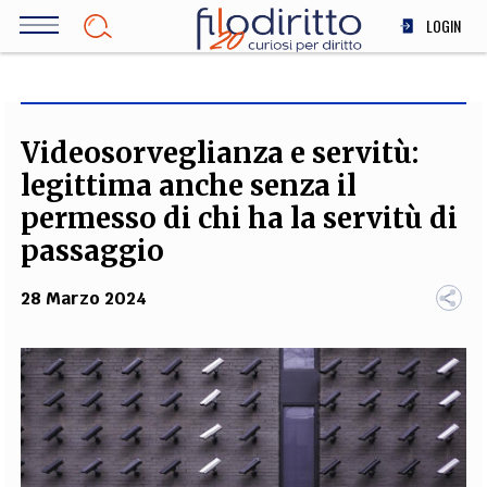
Salta
LOGIN
al
contenuto
DIRITTO
principale
ECONOMIA
SOCIETÀ
Videosorveglianza e servitù:
MEDICINA
legittima anche senza il
SCIENZA
permesso di chi ha la servitù di
STORIA E FILOSOFIA
passaggio
INNOVAZIONE
28 Marzo 2024
ALTRO
TEAM
FILODIRITTO
REDAZIONE
COMITATO SCIENTIFICO
AUTORI
CURATORI
FOTOGRAFI
PARTNER
COLLABORA CON NOI