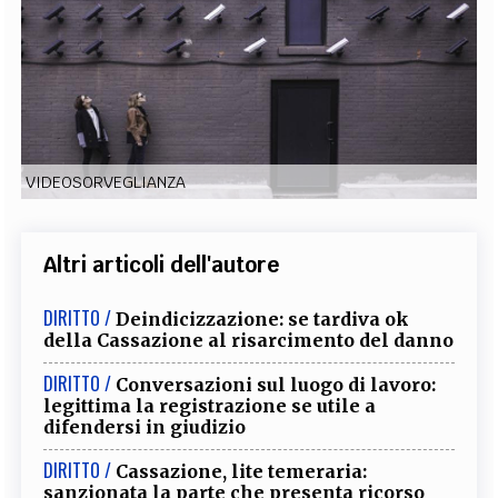
EXTRA
CODICI
RUBRICHE
LIBRI
PROCEEDINGS
PUBBLICITÀ
CONTATTI
SOCIAL MEDIA
VIDEOSORVEGLIANZA
Altri articoli dell'autore
DIRITTO /
Deindicizzazione: se tardiva ok
della Cassazione al risarcimento del danno
DIRITTO /
Conversazioni sul luogo di lavoro:
legittima la registrazione se utile a
difendersi in giudizio
DIRITTO /
Cassazione, lite temeraria:
sanzionata la parte che presenta ricorso