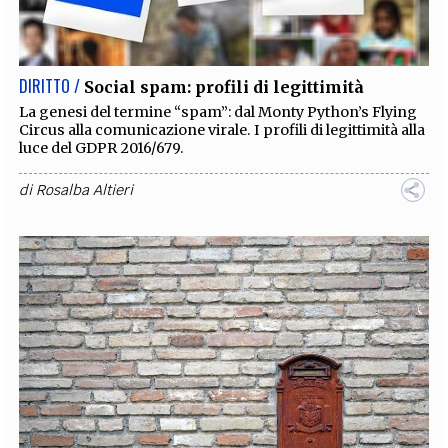
EXTRA
CODICI
RUBRICHE
LIBRI
PROCEEDINGS
PUBBLICITÀ
CONTATTI
DIRITTO /
Social spam: profili di legittimità
SOCIAL MEDIA
La genesi del termine “spam”: dal Monty Python’s Flying
Circus alla comunicazione virale. I profili di legittimità alla
luce del GDPR 2016/679.
di
Rosalba Altieri