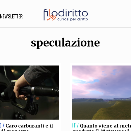
NEWSLETTER
speculazione
DIRITTO
lità,
o, Esteri
SOFIA
INNOVAZIONE
che,
Scienze informatiche,
Arte,
ligione
Architettura, Ingegneria
O /
IT /
Caro carburanti e il
Quanto viene al met