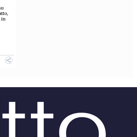
su
OLLABORA CON NOI
atto,
 in