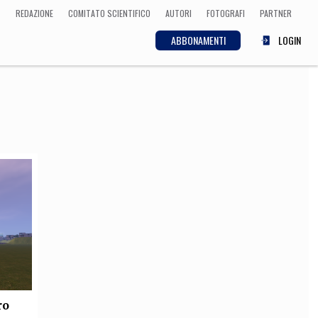
REDAZIONE
COMITATO SCIENTIFICO
AUTORI
FOTOGRAFI
PARTNER
ABBONAMENTI
LOGIN
SCIENZA
ECONOMIA
Matematica, Fisica,
Biologia, Cifrematica,
Medicina
CULTURA
 Cinema, Musica,
Letteratura
ro