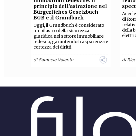
immobiliari tedesche: il
reato
principio dell’astrazione nel
specu
FILODIRITTO
RED
Bürgerliches Gesetzbuch
Accele
BGB e il Grundbuch
di Rom
relati
Oggi, il Grundbuch è considerato
della 
un pilastro della sicurezza
elettri
giuridica nel settore immobiliare
tedesco, garantendo trasparenza e
certezza dei diritti
di
Samuele Valente
di
Ric