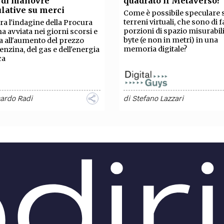
 di manovre
quadrato il Metaverso?
TEAM
lative su merci
Come è possibile speculare 
AZIONE
COMITATO SCIENTIFICO
AUTORI
CURATORI
FOTOGRAFI
PARTNER
C
terreni virtuali, che sono di f
ra l'indagine della Procura
porzioni di spazio misurabili
a avviata nei giorni scorsi e
byte (e non in metri) in una
va all'aumento del prezzo
EXTRA
memoria digitale?
benzina, del gas e dell'energia
ca
CODICI
RUBRICHE
LIBRI
PROCEEDINGS
PUBBLICITÀ
CONTATTI
SOCIAL MEDIA
cardo Radi
di
Stefano Lazzari