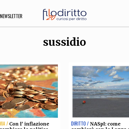
NEWSLETTER
sussidio
DIRITTO
lità,
o, Esteri
SOFIA
INNOVAZIONE
che,
Scienze informatiche,
Arte,
ligione
Architettura, Ingegneria
IA /
DIRITTO /
Con l’ inflazione
NASpI: come