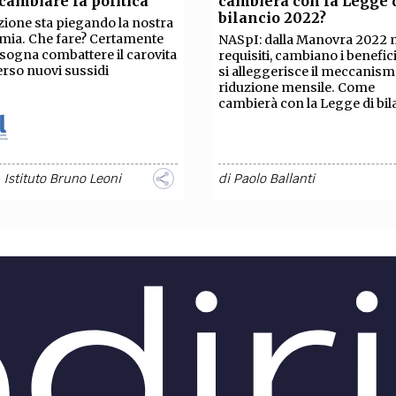
cambiare la politica
cambierà con la Legge 
TEAM
bilancio 2022?
azione sta piegando la nostra
AZIONE
COMITATO SCIENTIFICO
AUTORI
CURATORI
FOTOGRAFI
PARTNER
C
mia. Che fare? Certamente
NASpI: dalla Manovra 2022
sogna combattere il carovita
requisiti, cambiano i benefici
erso nuovi sussidi
si alleggerisce il meccanism
EXTRA
riduzione mensile. Come
cambierà con la Legge di bil
CODICI
RUBRICHE
LIBRI
PROCEEDINGS
PUBBLICITÀ
CONTATTI
SOCIAL MEDIA
- Istituto Bruno Leoni
di
Paolo Ballanti