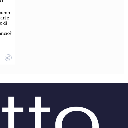
di
OLLABORA CON NOI
 meno
ari e
o di
ancio?