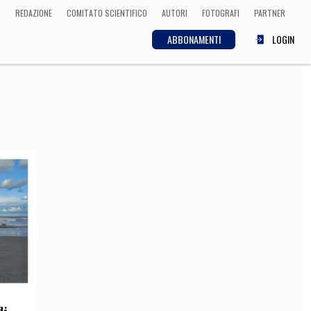
REDAZIONE
COMITATO SCIENTIFICO
AUTORI
FOTOGRAFI
PARTNER
ABBONAMENTI
LOGIN
SCIENZA
ECONOMIA
Matematica, Fisica,
Biologia, Cifrematica,
Medicina
CULTURA
 Cinema, Musica,
Letteratura