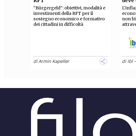
RFT
deve 
“Bürgergeld”: obiettivi, modalità e
L'infl
FILODIRITTO
RED
investimenti della RFT per il
econo
sostegno economico e formativo
non bi
dei cittadini in difficoltà
attrav
di
Armin Kapeller
di
Ibl 