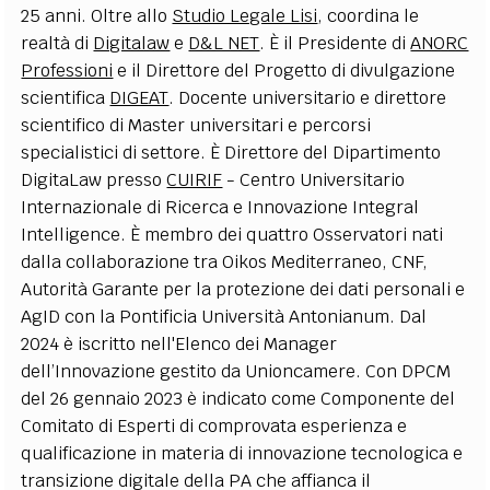
25 anni. Oltre allo
Studio Legale Lisi
, coordina le
EXTRA
realtà di
Digitalaw
e
D&L NET
. È il Presidente di
ANORC
CODICI
RUBRICHE
LIBRI
PROCEEDINGS
PUBBLICITÀ
CONTATTI
Professioni
e il Direttore del Progetto di divulgazione
scientifica
DIGEAT
. Docente universitario e direttore
SOCIAL MEDIA
scientifico di Master universitari e percorsi
specialistici di settore. È Direttore del Dipartimento
DigitaLaw presso
CUIRIF
- Centro Universitario
Internazionale di Ricerca e Innovazione Integral
Intelligence. È membro dei quattro Osservatori nati
dalla collaborazione tra Oikos Mediterraneo, CNF,
Autorità Garante per la protezione dei dati personali e
AgID con la Pontificia Università Antonianum. Dal
2024 è iscritto nell'Elenco dei Manager
dell’Innovazione gestito da Unioncamere. Con DPCM
del 26 gennaio 2023 è indicato come Componente del
Comitato di Esperti di comprovata esperienza e
qualificazione in materia di innovazione tecnologica e
transizione digitale della PA che affianca il