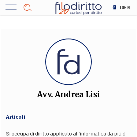
Salta
LOGIN
al
contenuto
DIRITTO
principale
ECONOMIA
SOCIETÀ
MEDICINA
SCIENZA
STORIA E FILOSOFIA
INNOVAZIONE
ALTRO
Avv. Andrea Lisi
TEAM
Articoli
FILODIRITTO
REDAZIONE
COMITATO SCIENTIFICO
AUTORI
CURATORI
FOTOGRAFI
PARTNER
COLLABORA CON NOI
Si occupa di diritto applicato all’informatica da più di