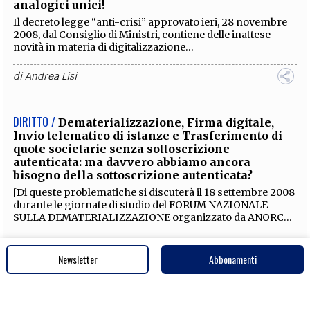
analogici unici!
Il decreto legge “anti-crisi” approvato ieri, 28 novembre
2008, dal Consiglio di Ministri, contiene delle inattese
novità in materia di digitalizzazione...
di
Andrea Lisi
DIRITTO /
Dematerializzazione, Firma digitale,
Invio telematico di istanze e Trasferimento di
quote societarie senza sottoscrizione
autenticata: ma davvero abbiamo ancora
bisogno della sottoscrizione autenticata?
[Di queste problematiche si discuterà il 18 settembre 2008
durante le giornate di studio del FORUM NAZIONALE
SULLA DEMATERIALIZZAZIONE organizzato da ANORC...
di
Andrea Lisi
Newsletter
Abbonamenti
DIRITTO /
Prrr…privacy: qualche riflessione sulle
ultime scadenze e sui prossimi adempimenti in