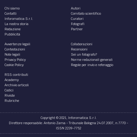
Chi siamo
Autori
Contatti
Comitato scientifico
Inforomatica S.r.l.
Curatori
La nostra storia
Fotografi
Redazione
Partner
Pubblicità
Avvertenze legali
Collaborazioni
Contestazioni
Recensioni
Note legali
Sei un fotografo?
Privacy Policy
Norme redazionali generali
Cookie Policy
Regole per invio e referaggio
RSS contributi
Academy
Archivio articoli
Codici
Riviste
Rubriche
Copyright © 2021, Inforomatica S.r.l.
Direttore responsabile: Antonio Zama - Tribunale Bologna 24.07.2007, n.7770 -
ISSN 2239-7752