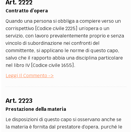
Art. 2222
EXTRA
Contratto d’opera
CODICI
RUBRICHE
LIBRI
PROCEEDINGS
PUBBLICITÀ
CONTATTI
Quando una persona si obbliga a compiere verso un
corrispettivo [Codice civile 2225] un’opera o un
SOCIAL MEDIA
servizio, con lavoro prevalentemente proprio e senza
vincolo di subordinazione nei confronti del
committente, si applicano le norme di questo capo,
salvo che il rapporto abbia una disciplina particolare
nel libro IV [Codice civile 1655].
Leggi Il Commento ->
Art. 2223
Prestazione della materia
Le disposizioni di questo capo si osservano anche se
la materia è fornita dal prestatore d’opera, purché le