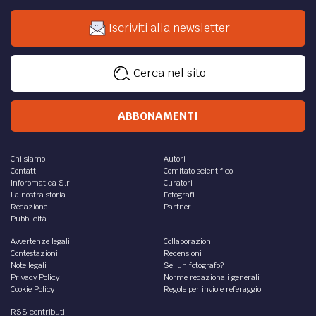
Iscriviti alla newsletter
Cerca nel sito
ABBONAMENTI
Chi siamo
Autori
Contatti
Comitato scientifico
Inforomatica S.r.l.
Curatori
La nostra storia
Fotografi
Redazione
Partner
Pubblicità
Avvertenze legali
Collaborazioni
Contestazioni
Recensioni
Note legali
Sei un fotografo?
Privacy Policy
Norme redazionali generali
Cookie Policy
Regole per invio e referaggio
RSS contributi