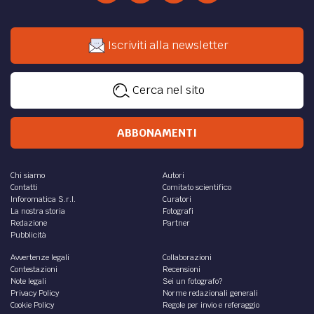
Iscriviti alla newsletter
Cerca nel sito
ABBONAMENTI
Chi siamo
Autori
Contatti
Comitato scientifico
Inforomatica S.r.l.
Curatori
La nostra storia
Fotografi
Redazione
Partner
Pubblicità
Avvertenze legali
Collaborazioni
Contestazioni
Recensioni
Note legali
Sei un fotografo?
Privacy Policy
Norme redazionali generali
Cookie Policy
Regole per invio e referaggio