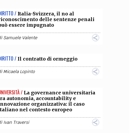
DIRITTO /
Italia-Svizzera, il no al
riconoscimento delle sentenze penali
può essere impugnato
di
Samuele Valente
DIRITTO /
Il contratto di ormeggio
di
Micaela Lopinto
UNIVERSITÀ /
La governance universitaria
tra autonomia, accountability e
innovazione organizzativa: il caso
italiano nel contesto europeo
di
Ivan Traversi