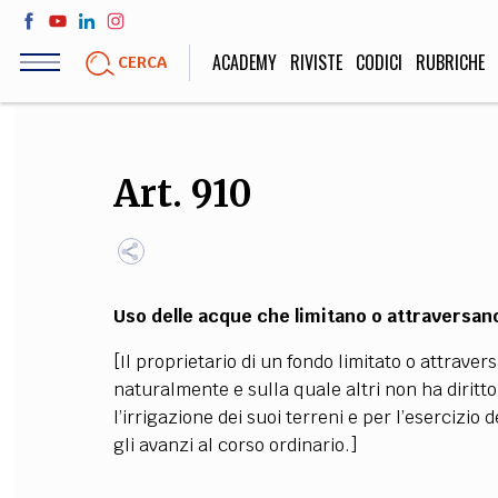
Salta
al
ACADEMY
RIVISTE
CODICI
RUBRICHE
CERCA
contenuto
principale
LIFE STYLE
SOCIETÀ
Art. 910
Sport, Cucina, Viaggi,
Politica, Attua
Moda
Educazione, Lavor
Uso delle acque che limitano o attraversan
STORIA E FILO
[Il proprietario di un fondo limitato o attrav
Scienze stori
naturalmente e sulla quale altri non ha diritt
umanistiche, Re
l’irrigazione dei suoi terreni e per l’esercizio 
gli avanzi al corso ordinario.]