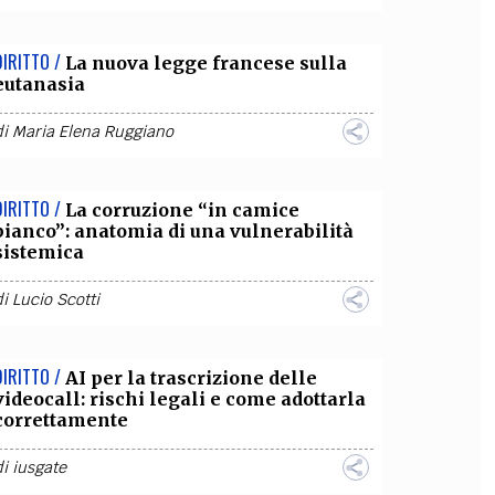
DIRITTO /
La nuova legge francese sulla
eutanasia
di
Maria Elena Ruggiano
DIRITTO /
La corruzione “in camice
bianco”: anatomia di una vulnerabilità
sistemica
di
Lucio Scotti
DIRITTO /
AI per la trascrizione delle
videocall: rischi legali e come adottarla
correttamente
di
iusgate