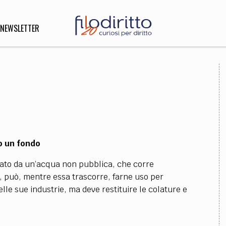
NEWSLETTER
DIRITTO
lità,
o, Esteri
o un fondo
SOFIA
INNOVAZIONE
ersato da un’acqua non pubblica, che corre
che,
Scienze informatiche,
Arte,
o, può, mentre essa trascorre, farne uso per
ligione
Architettura, Ingegneria
delle sue industrie, ma deve restituire le colature e