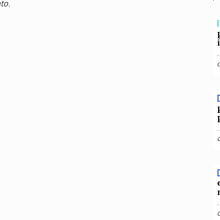
TEAM
to.
AZIONE
COMITATO SCIENTIFICO
AUTORI
CURATORI
FOTOGRAFI
PARTNER
C
I
EXTRA
CODICI
RUBRICHE
LIBRI
PROCEEDINGS
PUBBLICITÀ
CONTATTI
SOCIAL MEDIA