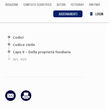
REDAZIONE
COMITATO SCIENTIFICO
AUTORI
FOTOGRAFI
PARTNER
ABBONAMENTI
LOGIN
SCIENZA
Codici
ECONOMIA
Matematica, Fisica,
Codice civile
Biologia, Cifrematica,
Capo II – Della proprietà fondiaria
Medicina
Art. 910
CULTURA
 Cinema, Musica,
Letteratura