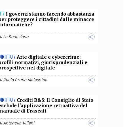
OLLABORA CON NOI
T /
I governi stanno facendo abbastanza
per proteggere i cittadini dalle minacce
informatiche?
di
La Redazione
DIRITTO /
Arte digitale e cybercrime:
profili normativi, giurisprudenziali e
prospettive nel digitale
di
Paolo Bruno Malaspina
DIRITTO /
Crediti R&S: il Consiglio di Stato
esclude l'applicazione retroattiva del
manuale di Frascati
di
Antonella Villani