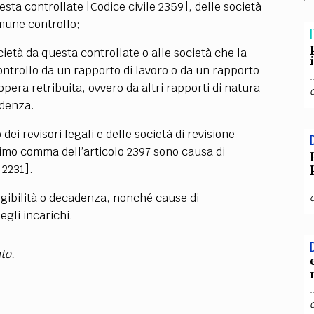
TEAM
sta controllate [Codice civile 2359], delle società
omune controllo;
AZIONE
COMITATO SCIENTIFICO
AUTORI
CURATORI
FOTOGRAFI
PARTNER
C
I
cietà da questa controllate o alle società che la
EXTRA
ntrollo da un rapporto di lavoro o da un rapporto
pera retribuita, ovvero da altri rapporti di natura
CODICI
RUBRICHE
LIBRI
PROCEEDINGS
PUBBLICITÀ
CONTATTI
ndenza.
SOCIAL MEDIA
ei revisori legali e delle società di revisione
ultimo comma dell’articolo 2397 sono causa di
 2231].
ggibilità o decadenza, nonché cause di
degli incarichi.
to.