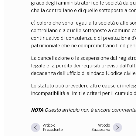
grado degli amministratori delle società da que
che la controllano e di quelle sottoposte a c
FILODIRITTO
RED
c) coloro che sono legati alla società o alle so
controllano o a quelle sottoposte a comune co
continuativo di consulenza o di prestazione d’o
patrimoniale che ne compromettano l’indipe
La cancellazione o la sospensione dal registro d
legale e la perdita dei requisiti previsti dall’
decadenza dall’ufficio di sindaco [Codice civile
Lo statuto può prevedere altre cause di inele
incompatibilità e limiti e criteri per il cumulo 
NOTA
Questo articolo non è ancora commenta
Articolo
Articolo
Precedente
Successivo