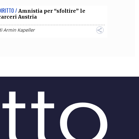
DIRITTO /
Amnistia per “sfoltire” le
carceri Austria
di
Armin Kapeller