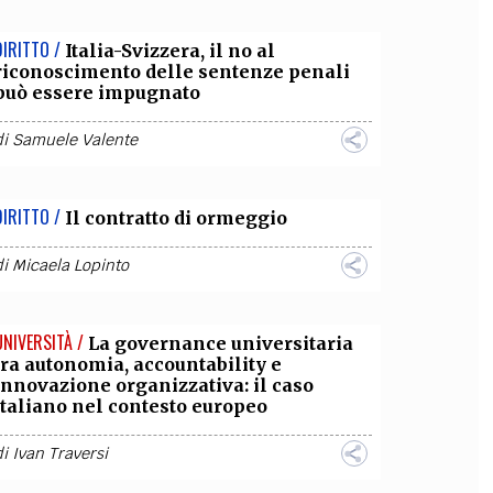
DIRITTO /
Italia-Svizzera, il no al
riconoscimento delle sentenze penali
può essere impugnato
di
Samuele Valente
DIRITTO /
Il contratto di ormeggio
di
Micaela Lopinto
UNIVERSITÀ /
La governance universitaria
tra autonomia, accountability e
innovazione organizzativa: il caso
italiano nel contesto europeo
di
Ivan Traversi