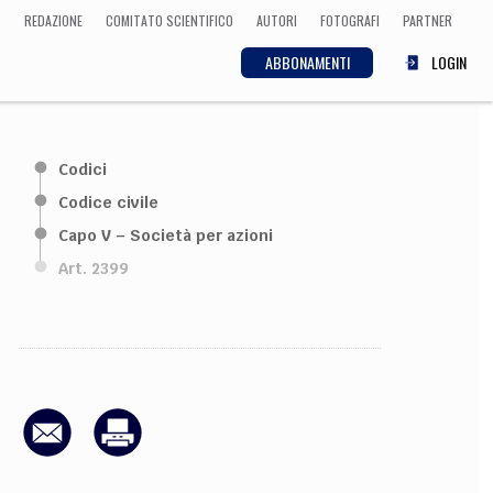
REDAZIONE
COMITATO SCIENTIFICO
AUTORI
FOTOGRAFI
PARTNER
ABBONAMENTI
LOGIN
SCIENZA
Codici
ECONOMIA
Matematica, Fisica,
Codice civile
Biologia, Cifrematica,
Capo V – Società per azioni
Medicina
Art. 2399
CULTURA
 Cinema, Musica,
Letteratura