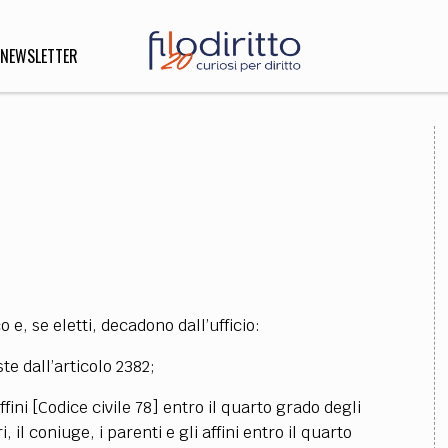
NEWSLETTER
DIRITTO
lità,
o, Esteri
SOFIA
INNOVAZIONE
 e, se eletti, decadono dall’ufficio:
che,
Scienze informatiche,
Arte,
ligione
Architettura, Ingegneria
te dall’articolo 2382;
affini [Codice civile 78] entro il quarto grado degli
 il coniuge, i parenti e gli affini entro il quarto