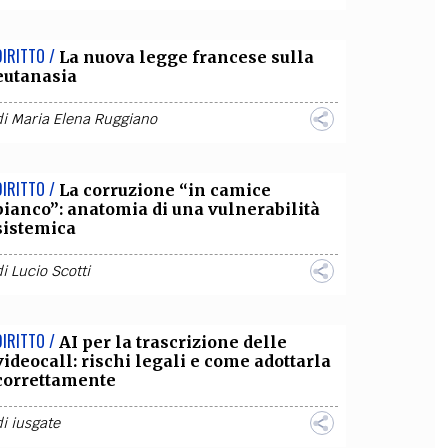
DIRITTO /
La nuova legge francese sulla
eutanasia
di
Maria Elena Ruggiano
DIRITTO /
La corruzione “in camice
bianco”: anatomia di una vulnerabilità
sistemica
di
Lucio Scotti
DIRITTO /
AI per la trascrizione delle
videocall: rischi legali e come adottarla
correttamente
di
iusgate