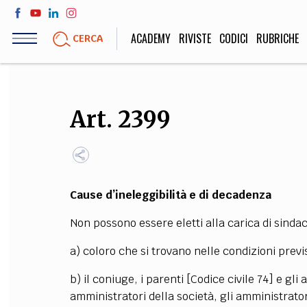
Salta
al
ACADEMY
RIVISTE
CODICI
RUBRICHE
CERCA
contenuto
principale
LIFE STYLE
SOCIETÀ
Art. 2399
Sport, Cucina, Viaggi,
Politica, Attua
Moda
Educazione, Lavor
Cause d’ineleggibilità e di decadenza
STORIA E FILO
Non possono essere eletti alla carica di sindaco
Scienze stori
umanistiche, Re
a) coloro che si trovano nelle condizioni previs
b) il coniuge, i parenti [Codice civile 74] e gli 
amministratori della società, gli amministratori,