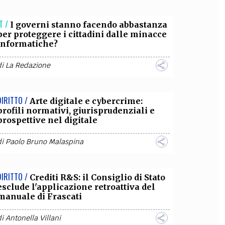
OLLABORA CON NOI
T /
I governi stanno facendo abbastanza
per proteggere i cittadini dalle minacce
informatiche?
di
La Redazione
DIRITTO /
Arte digitale e cybercrime:
profili normativi, giurisprudenziali e
prospettive nel digitale
di
Paolo Bruno Malaspina
DIRITTO /
Crediti R&S: il Consiglio di Stato
esclude l'applicazione retroattiva del
manuale di Frascati
di
Antonella Villani