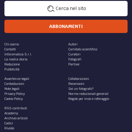
Cerca nel sito
ABBONAMENTI
Chi siamo
Autori
Contatti
Comitato scientifico
Inforomatica S.r.l.
Curatori
La nostra storia
Fotografi
Redazione
Partner
Pubblicità
Avvertenze legali
Collaborazioni
Contestazioni
Recensioni
Note legali
Sei un fotografo?
Privacy Policy
Norme redazionali generali
Cookie Policy
Regole per invio e referaggio
RSS contributi
Academy
Archivio articoli
Codici
Riviste