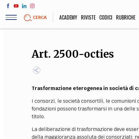
Salta
al
ACADEMY
RIVISTE
CODICI
RUBRICHE
CERCA
contenuto
principale
LIFE STYLE
SOCIETÀ
Art. 2500-octies
Sport, Cucina, Viaggi,
Politica, Attua
Moda
Educazione, Lavor
Trasformazione eterogenea in società di ca
STORIA E FILO
I consorzi, le società consortili, le comunioni 
Scienze stori
fondazioni possono trasformarsi in una delle so
umanistiche, Re
titolo.
La deliberazione di trasformazione deve essere
della maggioranza assoluta dei consorziati; ne