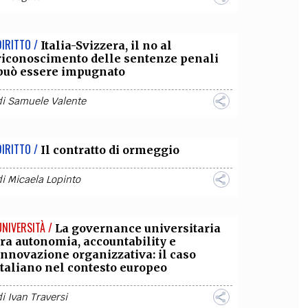
DIRITTO /
Italia-Svizzera, il no al
riconoscimento delle sentenze penali
può essere impugnato
di
Samuele Valente
DIRITTO /
Il contratto di ormeggio
di
Micaela Lopinto
UNIVERSITÀ /
La governance universitaria
tra autonomia, accountability e
innovazione organizzativa: il caso
italiano nel contesto europeo
di
Ivan Traversi