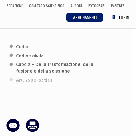
REDAZIONE
COMITATO SCIENTIFICO
AUTORI
FOTOGRAFI
PARTNER
ABBONAMENTI
LOGIN
SCIENZA
Codici
ECONOMIA
Matematica, Fisica,
Codice civile
Biologia, Cifrematica,
Capo X – Della trasformazione, della
Medicina
fusione e della scissione
Art. 2500-octies
CULTURA
 Cinema, Musica,
Letteratura