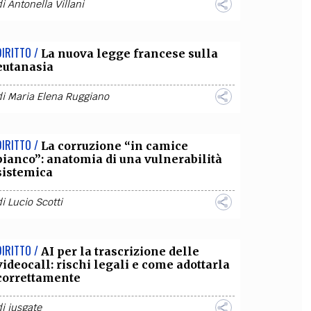
di
Antonella Villani
DIRITTO /
La nuova legge francese sulla
eutanasia
di
Maria Elena Ruggiano
DIRITTO /
La corruzione “in camice
bianco”: anatomia di una vulnerabilità
sistemica
di
Lucio Scotti
DIRITTO /
AI per la trascrizione delle
videocall: rischi legali e come adottarla
correttamente
di
iusgate