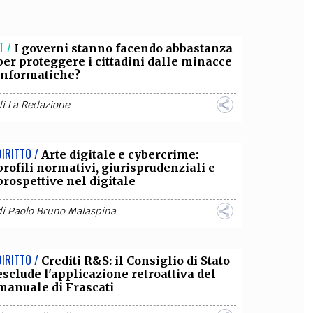
OLLABORA CON NOI
T /
I governi stanno facendo abbastanza
per proteggere i cittadini dalle minacce
informatiche?
di
La Redazione
DIRITTO /
Arte digitale e cybercrime:
profili normativi, giurisprudenziali e
prospettive nel digitale
di
Paolo Bruno Malaspina
DIRITTO /
Crediti R&S: il Consiglio di Stato
esclude l'applicazione retroattiva del
manuale di Frascati