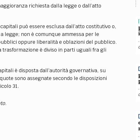
TEAM
maggioranza richiesta dalla legge o dall’atto
AZIONE
COMITATO SCIENTIFICO
AUTORI
CURATORI
FOTOGRAFI
PARTNER
C
I
capitali può essere esclusa dall’atto costitutivo o,
EXTRA
alla legge; non è comunque ammessa per le
CODICI
RUBRICHE
LIBRI
PROCEEDINGS
PUBBLICITÀ
CONTATTI
ubblici oppure liberalità e oblazioni del pubblico.
a trasformazione è diviso in parti uguali fra gli
SOCIAL MEDIA
pitali è disposta dall’autorità governativa, su
 quote sono assegnate secondo le disposizioni
icolo 31.
to.