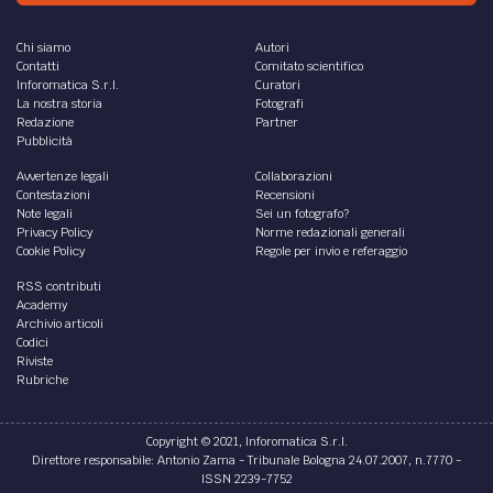
Chi siamo
Autori
Contatti
Comitato scientifico
Inforomatica S.r.l.
Curatori
La nostra storia
Fotografi
Redazione
Partner
Pubblicità
Avvertenze legali
Collaborazioni
Contestazioni
Recensioni
Note legali
Sei un fotografo?
Privacy Policy
Norme redazionali generali
Cookie Policy
Regole per invio e referaggio
RSS contributi
Academy
Archivio articoli
Codici
Riviste
Rubriche
Copyright © 2021, Inforomatica S.r.l.
Direttore responsabile: Antonio Zama - Tribunale Bologna 24.07.2007, n.7770 -
ISSN 2239-7752