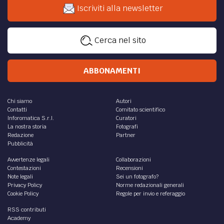
Iscriviti alla newsletter
Cerca nel sito
ABBONAMENTI
Chi siamo
Autori
Contatti
Comitato scientifico
Inforomatica S.r.l.
Curatori
La nostra storia
Fotografi
Redazione
Partner
Pubblicità
Avvertenze legali
Collaborazioni
Contestazioni
Recensioni
Note legali
Sei un fotografo?
Privacy Policy
Norme redazionali generali
Cookie Policy
Regole per invio e referaggio
RSS contributi
Academy