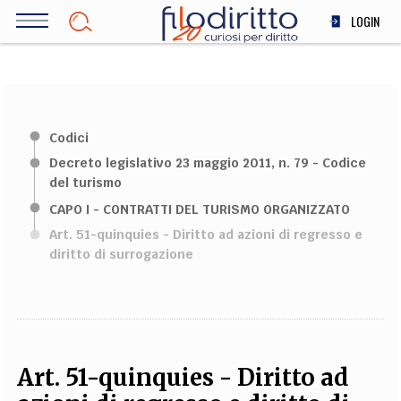
Salta
LOGIN
al
contenuto
DIRITTO
principale
ECONOMIA
SOCIETÀ
Codici
MEDICINA
Decreto legislativo 23 maggio 2011, n. 79 - Codice
SCIENZA
del turismo
STORIA E FILOSOFIA
CAPO I - CONTRATTI DEL TURISMO ORGANIZZATO
INNOVAZIONE
Art. 51-quinquies - Diritto ad azioni di regresso e
ALTRO
diritto di surrogazione
TEAM
FILODIRITTO
REDAZIONE
COMITATO SCIENTIFICO
AUTORI
CURATORI
FOTOGRAFI
PARTNER
COLLABORA CON NOI
Art. 51-quinquies - Diritto ad