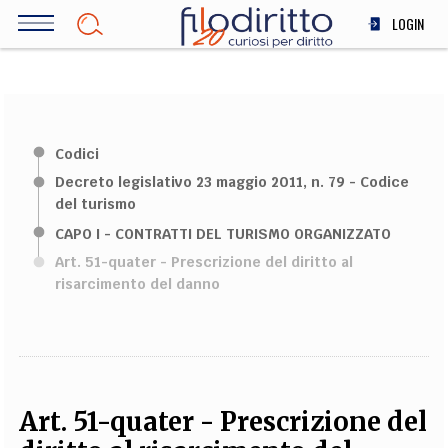
Salta
LOGIN
al
contenuto
DIRITTO
principale
ECONOMIA
SOCIETÀ
Codici
MEDICINA
Decreto legislativo 23 maggio 2011, n. 79 - Codice
SCIENZA
del turismo
STORIA E FILOSOFIA
CAPO I - CONTRATTI DEL TURISMO ORGANIZZATO
INNOVAZIONE
Art. 51-quater - Prescrizione del diritto al
ALTRO
risarcimento del danno
TEAM
FILODIRITTO
REDAZIONE
COMITATO SCIENTIFICO
AUTORI
CURATORI
FOTOGRAFI
PARTNER
COLLABORA CON NOI
Art. 51-quater - Prescrizione del