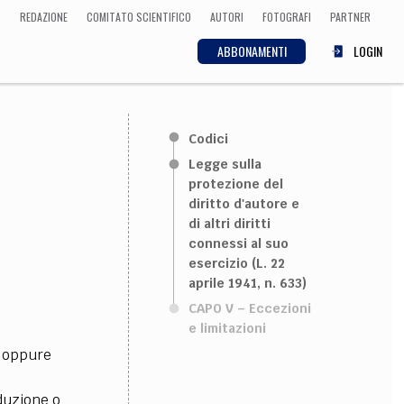
REDAZIONE
COMITATO SCIENTIFICO
AUTORI
FOTOGRAFI
PARTNER
ABBONAMENTI
LOGIN
SCIENZA
Codici
ECONOMIA
Matematica, Fisica,
Legge sulla
Biologia, Cifrematica,
protezione del
Medicina
diritto d'autore e
di altri diritti
connessi al suo
esercizio (L. 22
CULTURA
aprile 1941, n. 633)
CAPO V – Eccezioni
 Cinema, Musica,
Letteratura
e limitazioni
i, oppure
oduzione o