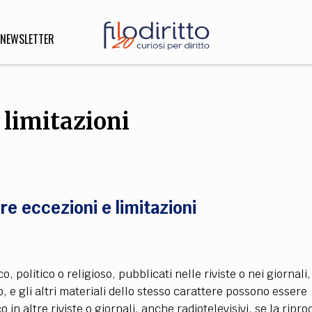
NEWSLETTER
 limitazioni
DIRITTO
lità,
o, Esteri
re eccezioni e limitazioni
SOFIA
INNOVAZIONE
che,
Scienze informatiche,
Arte,
ligione
Architettura, Ingegneria
co, politico o religioso, pubblicati nelle riviste o nei giornal
o, e gli altri materiali dello stesso carattere possono essere
in altre riviste o giornali, anche radiotelevisivi, se la ripr