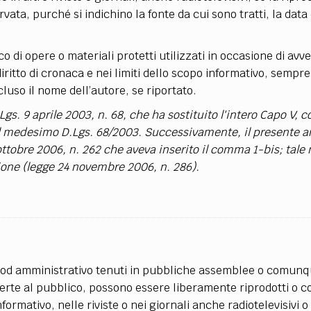
TEAM
vata, purché si indichino la fonte da cui sono tratti, la data
AZIONE
COMITATO SCIENTIFICO
AUTORI
CURATORI
FOTOGRAFI
PARTNER
C
di opere o materiali protetti utilizzati in occasione di avv
EXTRA
 diritto di cronaca e nei limiti dello scopo informativo, sempre
CODICI
RUBRICHE
LIBRI
PROCEEDINGS
PUBBLICITÀ
CONTATTI
ncluso il nome dell’autore, se riportato.
Lgs. 9 aprile 2003, n. 68, che ha sostituito l'intero Capo V, c
SOCIAL MEDIA
del medesimo D.Lgs. 68/2003. Successivamente, il presente ar
 ottobre 2006, n. 262 che aveva inserito il comma 1-bis; tale
ione (legge 24 novembre 2006, n. 286).
ico od amministrativo tenuti in pubbliche assemblee o comunq
perte al pubblico, possono essere liberamente riprodotti o 
informativo, nelle riviste o nei giornali anche radiotelevisivi o