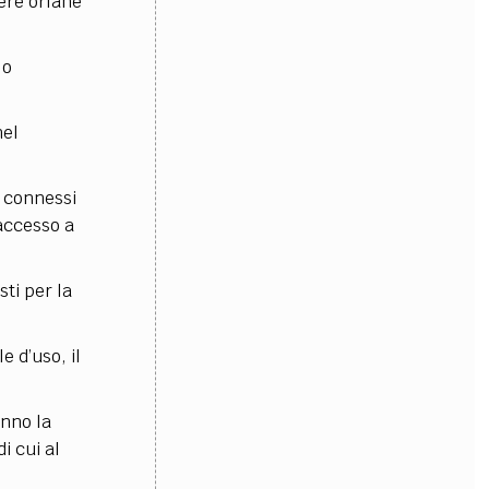
pere orfane
 o
nel
i connessi
’accesso a
sti per la
e d’uso, il
anno la
i cui al