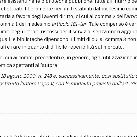
e esistenti nelle biblioteche pubbliche, fatte all’interno de
 effettuate liberamente nei limiti stabiliti dal medesimo co
ia a favore degli aventi diritto, di cui al comma 2 dell’
arti
l comma 1 del medesimo
articolo 181-ter
. Tale compenso è ver
iti degli introiti riscossi per il servizio, senza oneri aggiun
 quali le biblioteche dipendono. I limiti di cui al comma 3 non 
li e rare in quanto di difficile reperibilità sul mercato.
 di cui ai commi precedenti e, in genere, ogni utilizzazione i
omica spettanti all’autore.
. 18 agosto 2000, n. 248 e, successivamente, così sostituito da
stituito l'intero Capo V, con le modalità previste dall'art. 3
abilità dei prestatori intermediari dalla normativa in materi