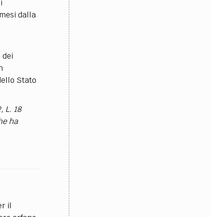
i
 mesi dalla
 dei
n
ello Stato
, L. 18
che ha
r il