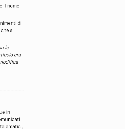
 e il nome
OLLABORA CON NOI
enimenti di
 che si
on le
ticolo era
 modifica
ue in
comunicati
 telematici,