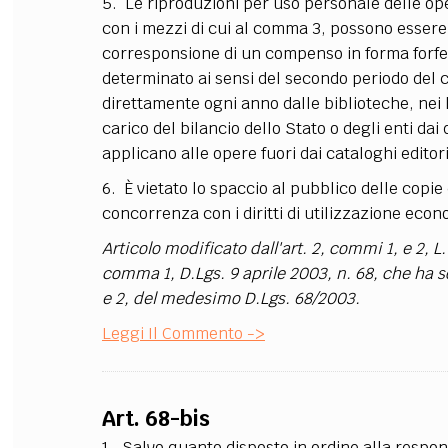
5. Le riproduzioni per uso personale delle oper
con i mezzi di cui al comma 3, possono essere
corresponsione di un compenso in forma forfetar
determinato ai sensi del secondo periodo de
direttamente ogni anno dalle biblioteche, nei lim
carico del bilancio dello Stato o degli enti dai
applicano alle opere fuori dai cataloghi editoria
6. È vietato lo spaccio al pubblico delle copie
concorrenza con i diritti di utilizzazione econ
Articolo modificato dall'art. 2, commi 1, e 2, L
comma 1, D.Lgs. 9 aprile 2003, n. 68, che ha so
e 2, del medesimo D.Lgs. 68/2003.
Leggi Il Commento ->
Art. 68-bis
1. Salvo quanto disposto in ordine alla respons