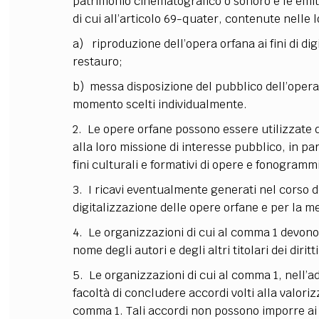
patrimonio cinematografico o sonoro e le emitt
di cui all’articolo 69-quater, contenute nelle 
a) riproduzione dell’opera orfana ai fini di d
restauro;
b) messa disposizione del pubblico dell’opera
momento scelti individualmente.
2. Le opere orfane possono essere utilizzate 
alla loro missione di interesse pubblico, in pa
fini culturali e formativi di opere e fonogramm
3. I ricavi eventualmente generati nel corso de
digitalizzazione delle opere orfane e per la m
4. Le organizzazioni di cui al comma 1 devono i
nome degli autori e degli altri titolari dei diritt
5. Le organizzazioni di cui al comma 1, nell’
facoltà di concludere accordi volti alla valoriz
comma 1. Tali accordi non possono imporre ai b