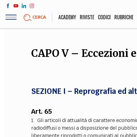
Salta
al
ACADEMY
RIVISTE
CODICI
RUBRICHE
CERCA
contenuto
principale
LIFE STYLE
SOCIETÀ
CAPO V – Eccezioni e
Sport, Cucina, Viaggi,
Politica, Attua
Moda
Educazione, Lavor
SEZIONE I – Reprografia ed alt
STORIA E FILO
Scienze stori
Art. 65
umanistiche, Re
1. Gli articoli di attualità di carattere economi
radiodiffusi o messi a disposizione del pubblic
liberamente riprodotti o comunicati al pubblico 