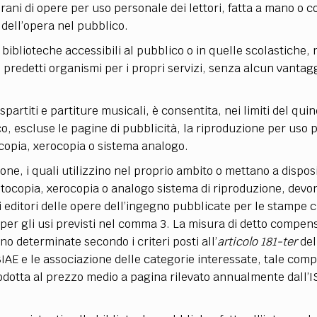
brani di opere per uso personale dei lettori, fatta a mano o c
 dell’opera nel pubblico.
e biblioteche accessibili al pubblico o in quelle scolastiche,
ai predetti organismi per i propri servizi, senza alcun vantag
spartiti e partiture musicali, è consentita, nei limiti del quin
co, escluse le pagine di pubblicità, la riproduzione per uso
ocopia, xerocopia o sistema analogo.
ione, i quali utilizzino nel proprio ambito o mettano a dispos
tocopia, xerocopia o analogo sistema di riproduzione, devo
 editori delle opere dell’ingegno pubblicate per le stampe 
per gli usi previsti nel comma 3. La misura di detto compens
no determinate secondo i criteri posti all’
articolo 181-ter
del
SIAE e le associazione delle categorie interessate, tale co
odotta al prezzo medio a pagina rilevato annualmente dall’I