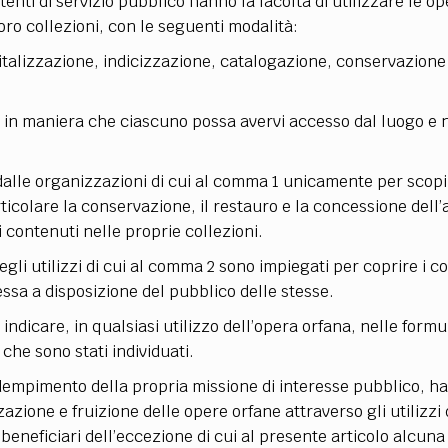
enti di servizio pubblico hanno la facoltà di utilizzare le o
loro collezioni, con le seguenti modalità:
igitalizzazione, indicizzazione, catalogazione, conservazione
 in maniera che ciascuno possa avervi accesso dal luogo e 
dalle organizzazioni di cui al comma 1 unicamente per scop
rticolare la conservazione, il restauro e la concessione dell
i contenuti nelle proprie collezioni.
gli utilizzi di cui al comma 2 sono impiegati per coprire i co
essa a disposizione del pubblico delle stesse.
ndicare, in qualsiasi utilizzo dell’opera orfana, nelle formul
i che sono stati individuati.
adempimento della propria missione di interesse pubblico, h
zazione e fruizione delle opere orfane attraverso gli utilizzi d
eneficiari dell’eccezione di cui al presente articolo alcuna