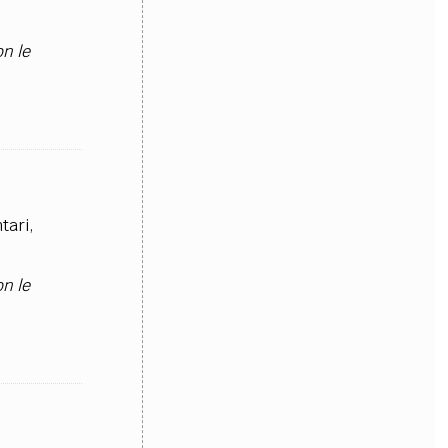
on le
tari,
on le