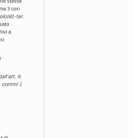
lle stesse
mma 3 con
colo181-ter
,
sato
tivi a
si
n
ll'art. 9,
8, commi 1
a di