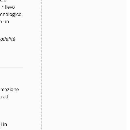
 rilievo
ecnologico,
 o un
modalità
promozione
a ad
i in