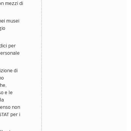
on mezzi di
 nei musei
gio
dici per
 personale
izione di
no
che,
o e le
la
mpenso non
STAT per i