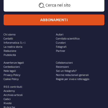
Cerca nel sito
ABBONAMENTI
Chi siamo
Autori
Contatti
Comitato scientifico
Inforomatica S.r.l.
Curatori
La nostra storia
Fotografi
Redazione
Partner
Pubblicità
Avvertenze legali
Collaborazioni
Contestazioni
Recensioni
Note legali
Sei un fotografo?
Privacy Policy
Norme redazionali generali
Cookie Policy
Regole per invio e referaggio
RSS contributi
Academy
Archivio articoli
Codici
Riviste
Rubriche