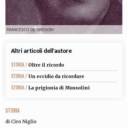
EXTRA
CODICI
RUBRICHE
LIBRI
PROCEEDINGS
PUBBLICITÀ
CONTATTI
FRANCESCO DE GREGORI
SOCIAL MEDIA
Altri articoli dell'autore
STORIA /
Oltre il ricordo
STORIA /
Un eccidio da ricordare
STORIA /
La prigionia di Mussolini
STORIA
di
Ciro Niglio