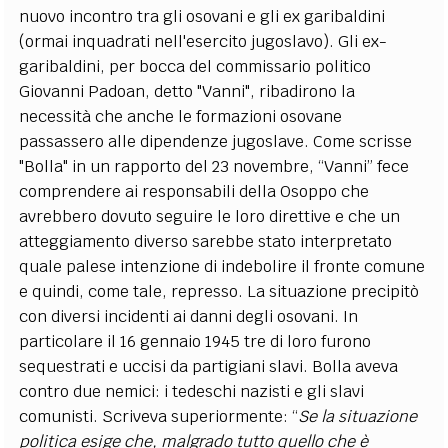
nuovo incontro tra gli osovani e gli ex garibaldini
(ormai inquadrati nell'esercito jugoslavo). Gli ex-
garibaldini, per bocca del commissario politico
Giovanni Padoan, detto "Vanni", ribadirono la
necessità che anche le formazioni osovane
passassero alle dipendenze jugoslave. Come scrisse
"Bolla" in un rapporto del 23 novembre, “Vanni” fece
comprendere ai responsabili della Osoppo che
avrebbero dovuto seguire le loro direttive e che un
atteggiamento diverso sarebbe stato interpretato
quale palese intenzione di indebolire il fronte comune
e quindi, come tale, represso. La situazione precipitò
con diversi incidenti ai danni degli osovani. In
particolare il 16 gennaio 1945 tre di loro furono
sequestrati e uccisi da partigiani slavi. Bolla aveva
contro due nemici: i tedeschi nazisti e gli slavi
comunisti. Scriveva superiormente: “
Se la situazione
politica esige che, malgrado tutto quello che è