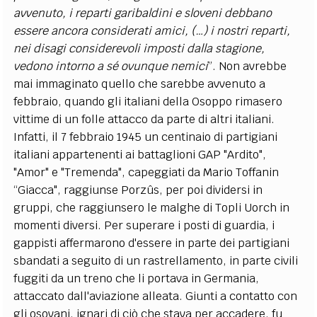
avvenuto, i reparti garibaldini e sloveni debbano
essere ancora considerati amici, (…) i nostri reparti,
nei disagi considerevoli imposti dalla stagione,
vedono intorno a sé ovunque nemici
”. Non avrebbe
mai immaginato quello che sarebbe avvenuto a
febbraio, quando gli italiani della Osoppo rimasero
vittime di un folle attacco da parte di altri italiani.
Infatti, il 7 febbraio 1945 un centinaio di partigiani
italiani appartenenti ai battaglioni GAP "Ardito",
"Amor" e "Tremenda", capeggiati da Mario Toffanin
“Giacca", raggiunse Porzûs, per poi dividersi in
gruppi, che raggiunsero le malghe di Topli Uorch in
momenti diversi. Per superare i posti di guardia, i
gappisti affermarono d'essere in parte dei partigiani
sbandati a seguito di un rastrellamento, in parte civili
fuggiti da un treno che li portava in Germania,
attaccato dall'aviazione alleata. Giunti a contatto con
gli osovani, ignari di ciò che stava per accadere, fu