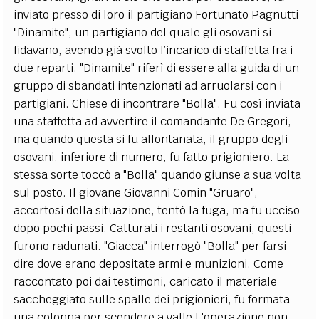
inviato presso di loro il partigiano Fortunato Pagnutti
"Dinamite", un partigiano del quale gli osovani si
fidavano, avendo già svolto l’incarico di staffetta fra i
due reparti. "Dinamite" riferì di essere alla guida di un
gruppo di sbandati intenzionati ad arruolarsi con i
partigiani. Chiese di incontrare "Bolla". Fu così inviata
una staffetta ad avvertire il comandante De Gregori,
ma quando questa si fu allontanata, il gruppo degli
osovani, inferiore di numero, fu fatto prigioniero. La
stessa sorte toccò a "Bolla" quando giunse a sua volta
sul posto. Il giovane Giovanni Comin "Gruaro",
accortosi della situazione, tentò la fuga, ma fu ucciso
dopo pochi passi. Catturati i restanti osovani, questi
furono radunati. "Giacca" interrogò "Bolla" per farsi
dire dove erano depositate armi e munizioni. Come
raccontato poi dai testimoni, caricato il materiale
saccheggiato sulle spalle dei prigionieri, fu formata
una colonna per scendere a valle L'operazione non