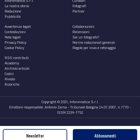
Inforomatica S.r.l.
Curatori
La nostra storia
Fotografi
Redazione
Partner
Pubblicità
Avvertenze legali
Collaborazioni
Contestazioni
Recensioni
Note legali
Sei un fotografo?
Privacy Policy
Norme redazionali generali
Cookie Policy
Regole per invio e referaggio
RSS contributi
Academy
Archivio articoli
Codici
Riviste
Rubriche
Copyright © 2021, Inforomatica S.r.l.
Direttore responsabile: Antonio Zama - Tribunale Bologna 24.07.2007, n.7770 -
ISSN 2239-7752
Credits
Newsletter
Abbonamenti