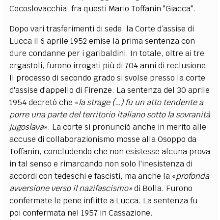
Cecoslovacchia: fra questi Mario Toffanin "Giacca".
Dopo vari trasferimenti di sede, la Corte d’assise di
Lucca il 6 aprile 1952 emise la prima sentenza con
dure condanne per i garibaldini. In totale, oltre ai tre
ergastoli, furono irrogati più di 704 anni di reclusione.
Il processo di secondo grado si svolse presso la corte
d'assise d'appello di Firenze. La sentenza del 30 aprile
1954 decretò che «
la strage (…) fu un atto tendente a
porre una parte del territorio italiano sotto la sovranità
jugoslava
». La corte si pronunciò anche in merito alle
accuse di collaborazionismo mosse alla Osoppo da
Toffanin, concludendo che non esistesse alcuna prova
in tal senso e rimarcando non solo l'inesistenza di
accordi con tedeschi e fascisti, ma anche la «
profonda
avversione verso il nazifascismo»
di Bolla. Furono
confermate le pene inflitte a Lucca. La sentenza fu
poi confermata nel 1957 in Cassazione.