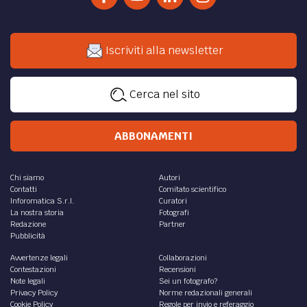
Iscriviti alla newsletter
Cerca nel sito
ABBONAMENTI
Chi siamo
Autori
Contatti
Comitato scientifico
Inforomatica S.r.l.
Curatori
La nostra storia
Fotografi
Redazione
Partner
Pubblicità
Avvertenze legali
Collaborazioni
Contestazioni
Recensioni
Note legali
Sei un fotografo?
Privacy Policy
Norme redazionali generali
Cookie Policy
Regole per invio e referaggio