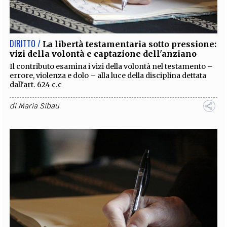
EXTRA
CODICI
RUBRICHE
LIBRI
PROCEEDINGS
PUBBLICITÀ
CONTATTI
DIRITTO /
La libertà testamentaria sotto pressione:
vizi della volontà e captazione dell'anziano
SOCIAL MEDIA
Il contributo esamina i vizi della volontà nel testamento –
errore, violenza e dolo – alla luce della disciplina dettata
dall'art. 624 c.c
di
Maria Sibau